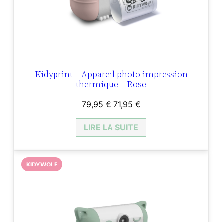
Kidyprint – Appareil photo impression
thermique – Rose
Le
Le
79,95
€
71,95
€
prix
prix
LIRE LA SUITE
initial
actuel
était :
est :
79,95 €.
71,95 €.
KIDYWOLF