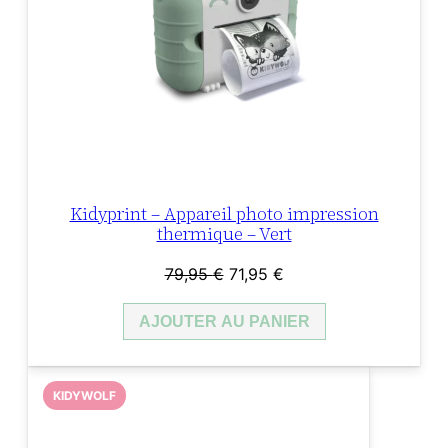
Kidyprint – Appareil photo impression
thermique – Vert
Le
Le
79,95
€
71,95
€
prix
prix
AJOUTER AU PANIER
initial
actuel
était :
est :
79,95 €.
71,95 €.
KIDYWOLF