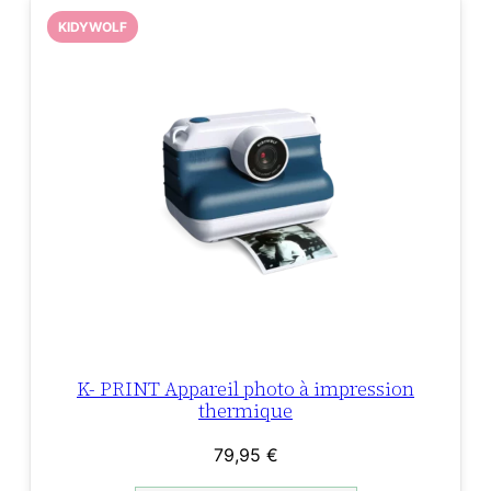
KIDYWOLF
K- PRINT Appareil photo à impression
thermique
79,95
€