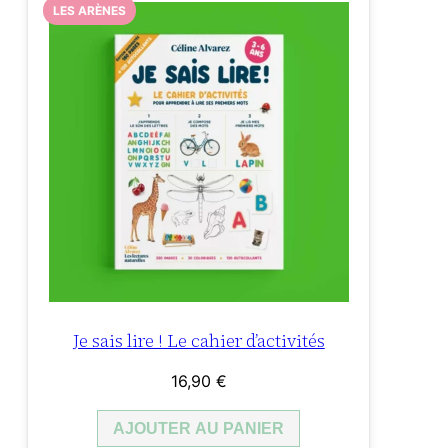
LES ARÈNES
Je sais lire ! Le cahier d’activités
16,90
€
AJOUTER AU PANIER