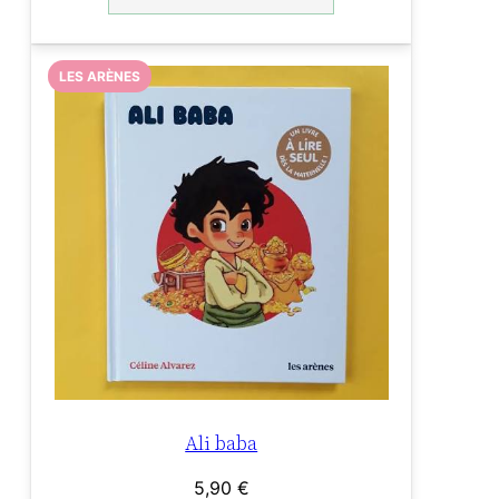
LES ARÈNES
Ali baba
5,90
€