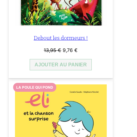
Debout les dormeurs !
Le
Le
13,95
€
9,76
€
prix
prix
AJOUTER AU PANIER
initial
actuel
était :
est :
13,95 €.
9,76 €.
LA POULE QUI POND