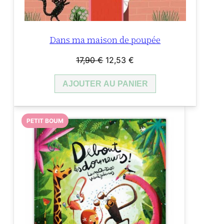
Dans ma maison de poupée
Le
Le
17,90
€
12,53
€
prix
prix
AJOUTER AU PANIER
initial
actuel
était :
est :
17,90 €.
12,53 €.
PETIT BOUM