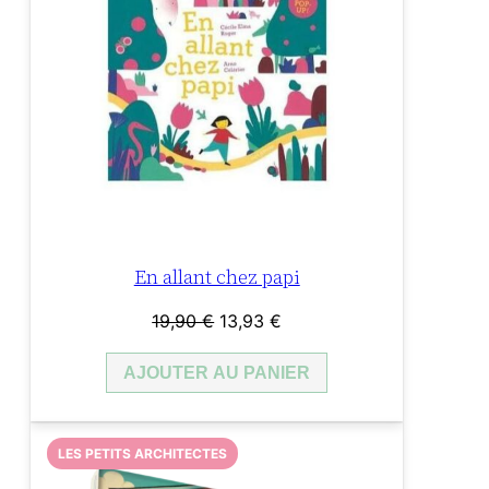
En allant chez papi
Le
Le
19,90
€
13,93
€
prix
prix
AJOUTER AU PANIER
initial
actuel
était :
est :
19,90 €.
13,93 €.
LES PETITS ARCHITECTES