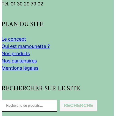
Tél. 01 30 29 79 02
PLAN DU SITE
Le concept
Qui est mamounette ?
Nos produits
Nos partenaires
Mentions légales
RECHERCHER SUR LE SITE
R
RECHERCHE
e