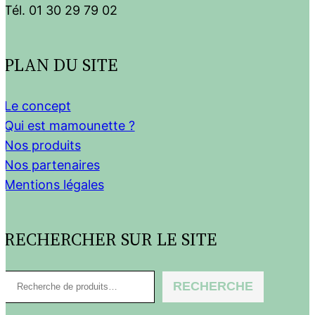
Tél. 01 30 29 79 02
PLAN DU SITE
Le concept
Qui est mamounette ?
Nos produits
Nos partenaires
Mentions légales
RECHERCHER SUR LE SITE
R
RECHERCHE
e