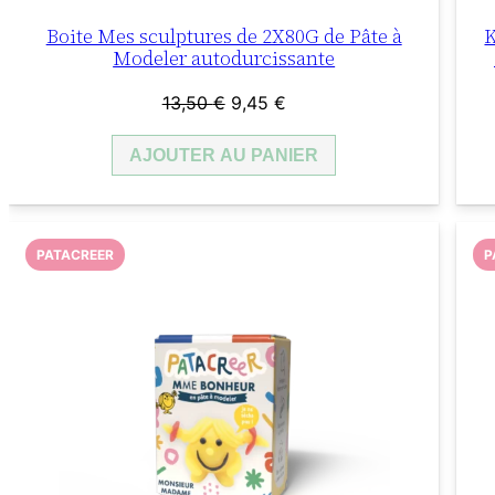
Boite Mes sculptures de 2X80G de Pâte à
K
Modeler autodurcissante
Le
Le
13,50
€
9,45
€
prix
prix
AJOUTER AU PANIER
initial
actuel
était :
est :
13,50 €.
9,45 €.
PATACREER
P