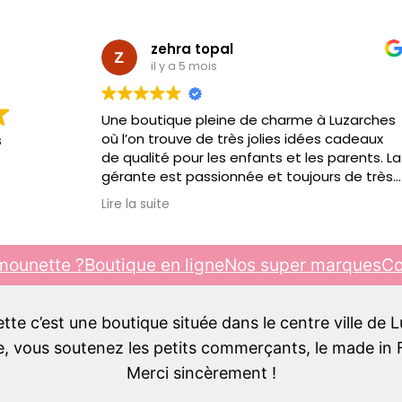
zehra topal
il y a 5 mois
Une boutique pleine de charme à Luzarches
où l’on trouve de très jolies idées cadeaux
s
de qualité pour les enfants et les parents. La
gérante est passionnée et toujours de très
bon conseil. C’est toujours un plaisir d’y
Lire la suite
passer, je recommande !!!
mounette ?
Boutique en ligne
Nos super marques
Co
e c’est une boutique située dans le centre ville de 
 vous soutenez les petits commerçants, le made in F
Merci sincèrement !