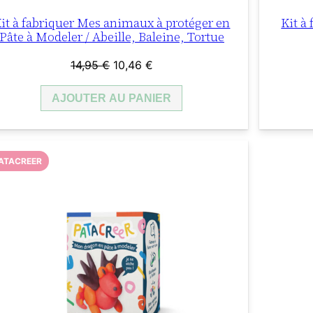
it à fabriquer Mes animaux à protéger en
Kit à
Pâte à Modeler / Abeille, Baleine, Tortue
Le
Le
14,95
€
10,46
€
prix
prix
AJOUTER AU PANIER
initial
actuel
était :
est :
14,95 €.
10,46 €.
ATACREER