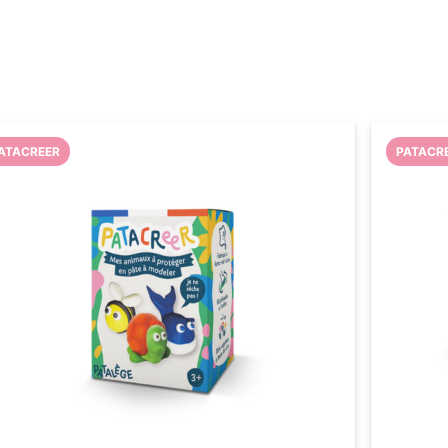
ATACREER
PATACR