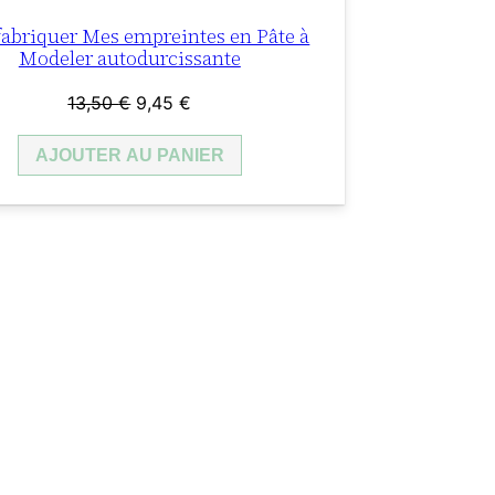
 fabriquer Mes empreintes en Pâte à
Modeler autodurcissante
Le
Le
13,50
€
9,45
€
prix
prix
AJOUTER AU PANIER
initial
actuel
était :
est :
13,50 €.
9,45 €.