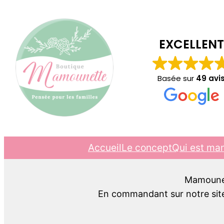
EXCELLENT
Basée sur
49 avi
Accueil
Le concept
Qui est ma
Mamounett
En commandant sur notre site,