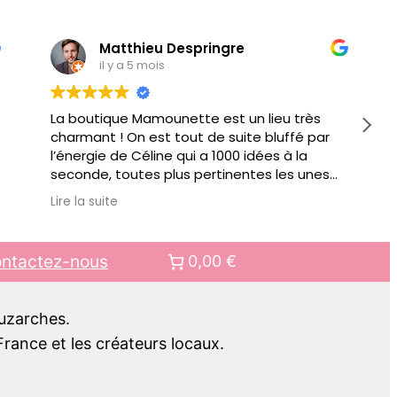
Matthieu Despringre
il y a 5 mois
La boutique Mamounette est un lieu très
charmant ! On est tout de suite bluffé par
l’énergie de Céline qui a 1000 idées à la
seconde, toutes plus pertinentes les unes
que les autres pour vous conseiller.
Lire la suite
Au delà de jouets éducatifs ou autre objets
pour faciliter votre quotidien de parents, il y
a des ateliers organisés régulièrement.
ntactez-nous
0,00 €
Bref bien + qu’une boutique, c’est aussi un
lieu de rencontre.. pour mes prochains
cadeaux pour enfant, c’est clair, ce sera
Luzarches.
chez Mamounette !!
rance et les créateurs locaux.