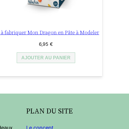
t à fabriquer Mon Dragon en Pâte à Modeler
6,95
€
AJOUTER AU PANIER
PLAN DU SITE
adeaux
Le concept