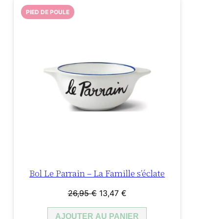
PIED DE POULE
Bol Le Parrain – La Famille s’éclate
Le
Le
26,95
€
13,47
€
prix
prix
AJOUTER AU PANIER
initial
actuel