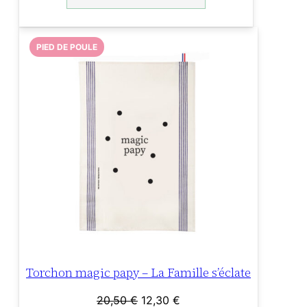
était :
est :
26,95 €.
13,47 €.
PIED DE POULE
Torchon magic papy – La Famille s’éclate
Le
Le
20,50
€
12,30
€