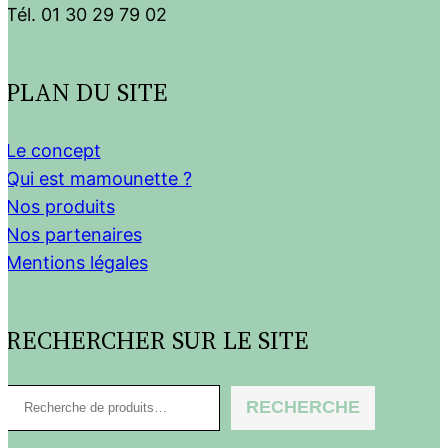
Tél. 01 30 29 79 02
PLAN DU SITE
Le concept
Qui est mamounette ?
Nos produits
Nos partenaires
Mentions légales
RECHERCHER SUR LE SITE
R
RECHERCHE
e