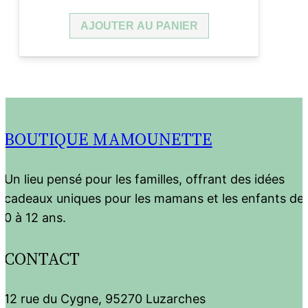
prix
prix
AJOUTER AU PANIER
initial
actuel
était :
est :
20,50 €.
12,30 €.
BOUTIQUE MAMOUNETTE
Un lieu pensé pour les familles, offrant des idées
cadeaux uniques pour les mamans et les enfants de
0 à 12 ans.
CONTACT
12 rue du Cygne, 95270 Luzarches