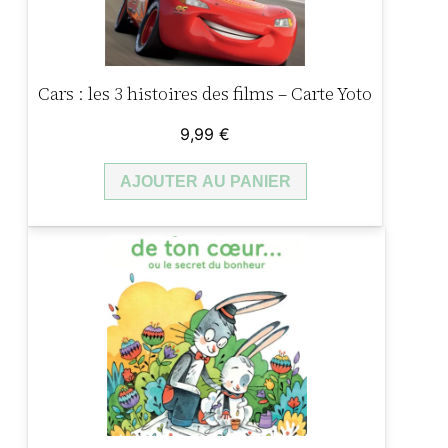
e
S
t
Cars : les 3 histoires des films – Carte Yoto
o
r
9,99
€
i
AJOUTER AU PANIER
e
s
–
C
a
r
t
e
Y
o