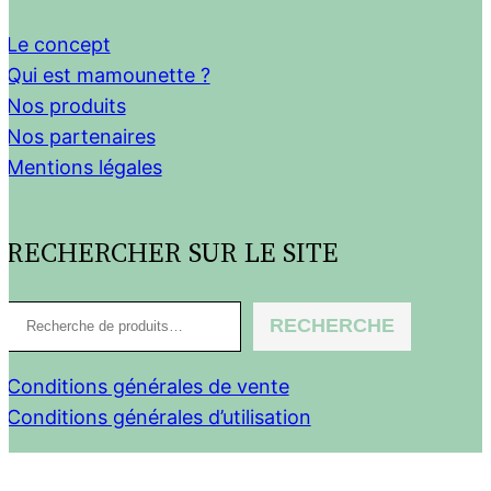
Le concept
Qui est mamounette ?
Nos produits
Nos partenaires
Mentions légales
RECHERCHER SUR LE SITE
R
RECHERCHE
e
c
Conditions générales de vente
h
Conditions générales d’utilisation
e
r