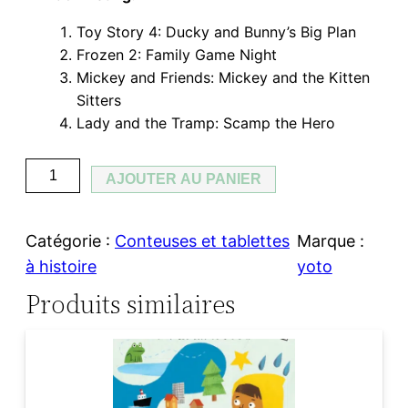
Toy Story 4: Ducky and Bunny’s Big Plan
Frozen 2: Family Game Night
Mickey and Friends: Mickey and the Kitten
Sitters
Lady and the Tramp: Scamp the Hero
q
AJOUTER AU PANIER
u
a
Catégorie :
Conteuses et tablettes
Marque :
n
à histoire
yoto
t
Produits similaires
i
t
é
d
e