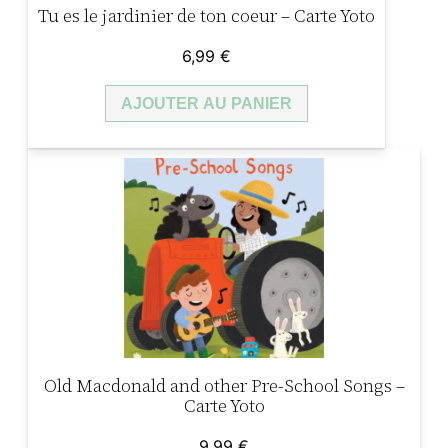
Tu es le jardinier de ton coeur – Carte Yoto
t
o
6,99
€
AJOUTER AU PANIER
Old Macdonald and other Pre-School Songs –
Carte Yoto
9,99
€