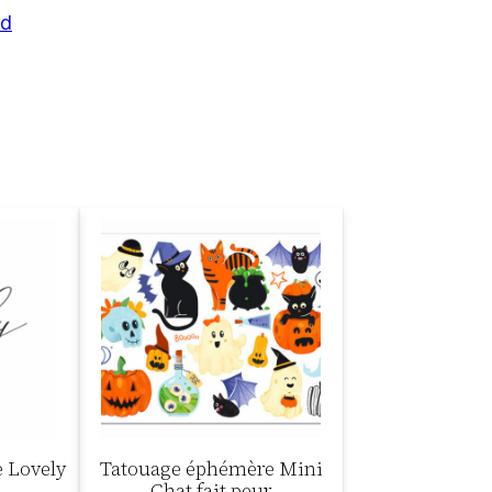
od
 Lovely
Tatouage éphémère Mini
Chat fait peur