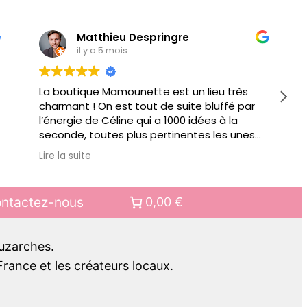
Matthieu Despringre
il y a 5 mois
La boutique Mamounette est un lieu très
charmant ! On est tout de suite bluffé par
l’énergie de Céline qui a 1000 idées à la
seconde, toutes plus pertinentes les unes
que les autres pour vous conseiller.
Lire la suite
Au delà de jouets éducatifs ou autre objets
pour faciliter votre quotidien de parents, il y
a des ateliers organisés régulièrement.
ntactez-nous
0,00 €
Bref bien + qu’une boutique, c’est aussi un
lieu de rencontre.. pour mes prochains
cadeaux pour enfant, c’est clair, ce sera
Luzarches.
chez Mamounette !!
rance et les créateurs locaux.