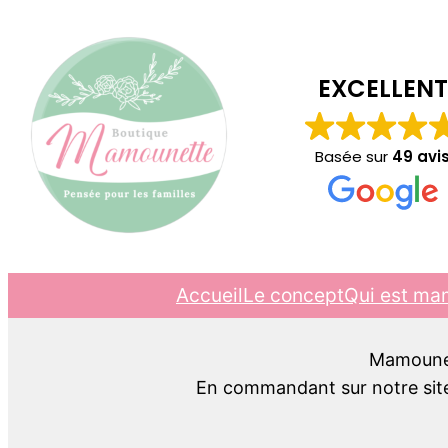
EXCELLENT
Basée sur
49 avi
Accueil
Le concept
Qui est ma
Mamounett
En commandant sur notre site,