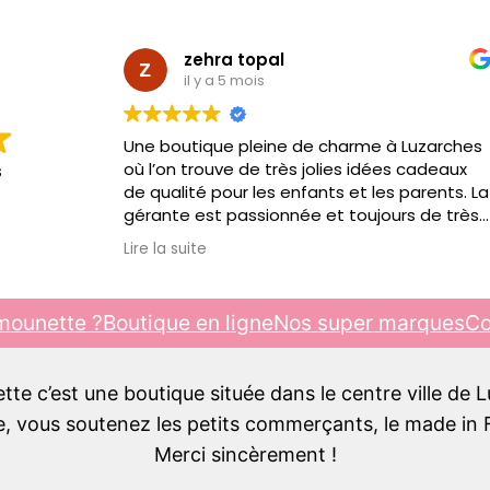
zehra topal
il y a 5 mois
Une boutique pleine de charme à Luzarches
où l’on trouve de très jolies idées cadeaux
s
de qualité pour les enfants et les parents. La
gérante est passionnée et toujours de très
bon conseil. C’est toujours un plaisir d’y
Lire la suite
passer, je recommande !!!
mounette ?
Boutique en ligne
Nos super marques
Co
e c’est une boutique située dans le centre ville de 
 vous soutenez les petits commerçants, le made in F
Merci sincèrement !