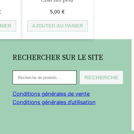
Le
€
5,00
€
prix
NIER
actuel
AJOUTER AU PANIER
est :
.
2,00 €.
RECHERCHER SUR LE SITE
R
RECHERCHE
e
c
Conditions générales de vente
h
Conditions générales d’utilisation
e
r
c
h