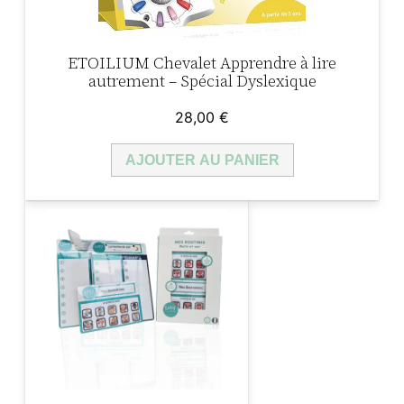
J
e
ETOILIUM Chevalet Apprendre à lire
u
autrement – Spécial Dyslexique
é
d
28,00
€
u
AJOUTER AU PANIER
c
a
t
i
f