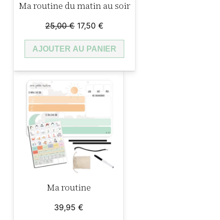
Ma routine du matin au soir
Le
Le
25,00
€
17,50
€
prix
prix
AJOUTER AU PANIER
initial
actuel
était :
est :
25,00 €.
17,50 €.
Ma routine
39,95
€