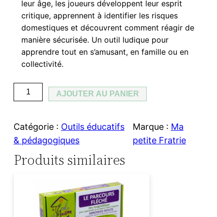
leur âge, les joueurs développent leur esprit
critique, apprennent à identifier les risques
domestiques et découvrent comment réagir de
manière sécurisée. Un outil ludique pour
apprendre tout en s’amusant, en famille ou en
collectivité.
q
AJOUTER AU PANIER
u
a
Catégorie :
Outils éducatifs
Marque :
Ma
n
& pédagogiques
petite Fratrie
t
Produits similaires
i
t
é
d
e