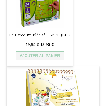
A
l
e
r
t
Le Parcours Fléché – SEPP JEUX
e
à
Le
Le
19,95
€
13,95
€
l
prix
prix
AJOUTER AU PANIER
initial
actuel
a
était :
est :
M
19,95 €.
13,95 €.
a
i
s
o
n
–