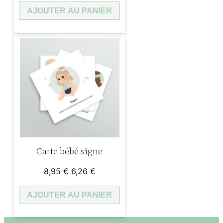
AJOUTER AU PANIER
Carte bébé signe
Le
Le
8,95
€
6,26
€
prix
prix
AJOUTER AU PANIER
initial
actuel
était :
est :
8,95 €.
6,26 €.