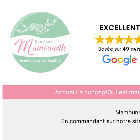
EXCELLENT
Basée sur
49 avi
Accueil
Le concept
Qui est ma
Mamounett
En commandant sur notre site,