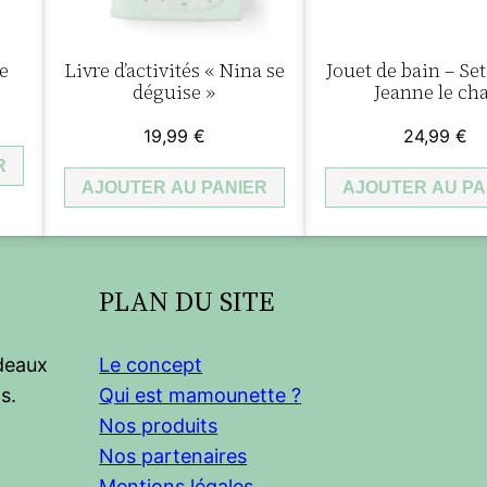
à
m
e
Livre d’activités « Nina se
Jouet de bain – Set
u
déguise »
Jeanne le cha
s
19,99
€
24,99
€
i
R
q
AJOUTER AU PANIER
AJOUTER AU PA
u
e
a
PLAN DU SITE
n
i
m
adeaux
Le concept
é
s.
Qui est mamounette ?
e
Nos produits
J
Nos partenaires
o
Mentions légales