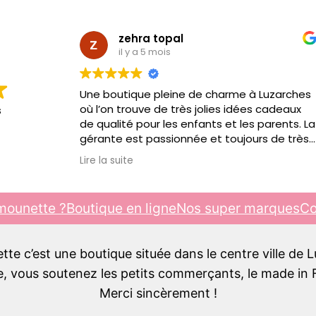
zehra topal
il y a 5 mois
Une boutique pleine de charme à Luzarches
où l’on trouve de très jolies idées cadeaux
s
de qualité pour les enfants et les parents. La
gérante est passionnée et toujours de très
bon conseil. C’est toujours un plaisir d’y
Lire la suite
passer, je recommande !!!
mounette ?
Boutique en ligne
Nos super marques
Co
e c’est une boutique située dans le centre ville de 
 vous soutenez les petits commerçants, le made in F
Merci sincèrement !