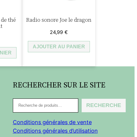
 de thé
Radio sonore Joe le dragon
t
24,99
€
AJOUTER AU PANIER
NIER
RECHERCHER SUR LE SITE
R
RECHERCHE
e
c
Conditions générales de vente
h
Conditions générales d’utilisation
e