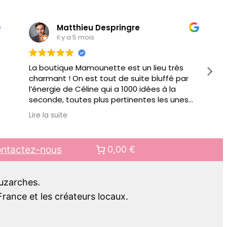
Matthieu Despringre
il y a 5 mois
La boutique Mamounette est un lieu très
charmant ! On est tout de suite bluffé par
l’énergie de Céline qui a 1000 idées à la
seconde, toutes plus pertinentes les unes
que les autres pour vous conseiller.
Lire la suite
Au delà de jouets éducatifs ou autre objets
pour faciliter votre quotidien de parents, il y
a des ateliers organisés régulièrement.
ntactez-nous
0,00 €
Bref bien + qu’une boutique, c’est aussi un
lieu de rencontre.. pour mes prochains
cadeaux pour enfant, c’est clair, ce sera
Luzarches.
chez Mamounette !!
rance et les créateurs locaux.