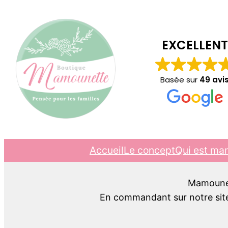
EXCELLENT
Basée sur
49 avi
Accueil
Le concept
Qui est ma
Mamounett
En commandant sur notre site,