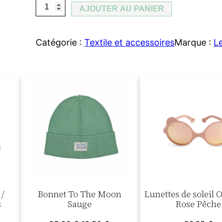
q
AJOUTER AU PANIER
u
a
Catégorie :
Textile et accessoires
Marque :
Le
n
t
i
t
é
d
e
C
h
a
u
 /
Bonnet To The Moon
Lunettes de soleil 
s
s
Sauge
Rose Pêche
s