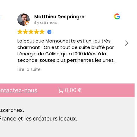
Matthieu Despringre
il y a 5 mois
La boutique Mamounette est un lieu très
charmant ! On est tout de suite bluffé par
l’énergie de Céline qui a 1000 idées à la
seconde, toutes plus pertinentes les unes
que les autres pour vous conseiller.
Lire la suite
Au delà de jouets éducatifs ou autre objets
pour faciliter votre quotidien de parents, il y
a des ateliers organisés régulièrement.
ntactez-nous
0,00 €
Bref bien + qu’une boutique, c’est aussi un
lieu de rencontre.. pour mes prochains
cadeaux pour enfant, c’est clair, ce sera
Luzarches.
chez Mamounette !!
rance et les créateurs locaux.