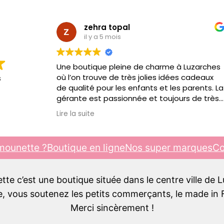
zehra topal
il y a 5 mois
Une boutique pleine de charme à Luzarches
où l’on trouve de très jolies idées cadeaux
s
de qualité pour les enfants et les parents. La
gérante est passionnée et toujours de très
bon conseil. C’est toujours un plaisir d’y
Lire la suite
passer, je recommande !!!
mounette ?
Boutique en ligne
Nos super marques
Co
e c’est une boutique située dans le centre ville de 
 vous soutenez les petits commerçants, le made in F
Merci sincèrement !