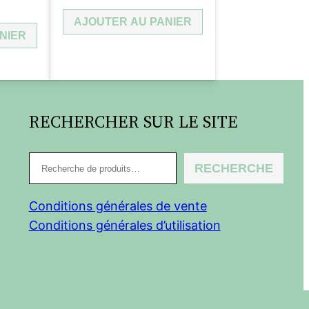
AJOUTER AU PANIER
NIER
RECHERCHER SUR LE SITE
R
RECHERCHE
e
c
Conditions générales de vente
h
Conditions générales d’utilisation
e
r
c
h