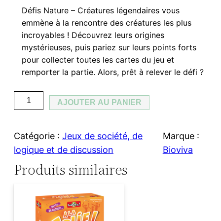
Défis Nature – Créatures légendaires vous
emmène à la rencontre des créatures les plus
incroyables ! Découvrez leurs origines
mystérieuses, puis pariez sur leurs points forts
pour collecter toutes les cartes du jeu et
remporter la partie. Alors, prêt à relever le défi ?
q
AJOUTER AU PANIER
u
a
Catégorie :
Jeux de société, de
Marque :
n
logique et de discussion
Bioviva
t
Produits similaires
i
t
é
d