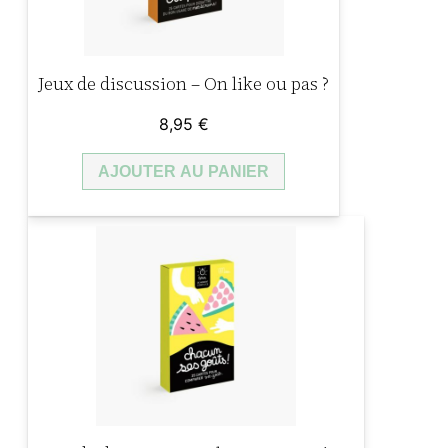
a
t
u
Jeux de discussion – On like ou pas ?
r
e
8,95
€
s
l
AJOUTER AU PANIER
é
g
e
n
d
a
i
r
e