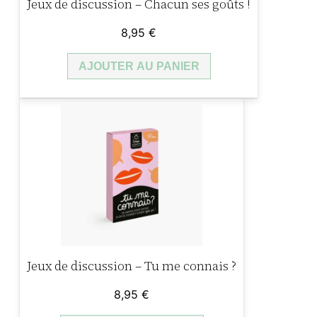
s
Jeux de discussion – Chacun ses goûts !
8,95
€
AJOUTER AU PANIER
Jeux de discussion – Tu me connais ?
8,95
€