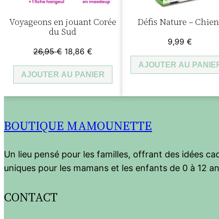
Voyageons en jouant Corée
Défis Nature – Chien
du Sud
9,99
€
Le
Le
26,95
€
18,86
€
prix
prix
AJOUTER AU PANIE
AJOUTER AU PANIER
initial
actuel
était :
est :
26,95 €.
18,86 €.
BOUTIQUE MAMOUNETTE
Un lieu pensé pour les familles, offrant des idées c
uniques pour les mamans et les enfants de 0 à 12 an
CONTACT