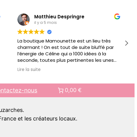
Matthieu Despringre
il y a 5 mois
La boutique Mamounette est un lieu très
charmant ! On est tout de suite bluffé par
l’énergie de Céline qui a 1000 idées à la
seconde, toutes plus pertinentes les unes
que les autres pour vous conseiller.
Lire la suite
Au delà de jouets éducatifs ou autre objets
pour faciliter votre quotidien de parents, il y
a des ateliers organisés régulièrement.
ntactez-nous
0,00 €
Bref bien + qu’une boutique, c’est aussi un
lieu de rencontre.. pour mes prochains
cadeaux pour enfant, c’est clair, ce sera
Luzarches.
chez Mamounette !!
rance et les créateurs locaux.