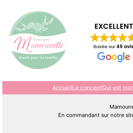
EXCELLENT
Basée sur
49 avi
Accueil
Le concept
Qui est ma
Mamounett
En commandant sur notre site,