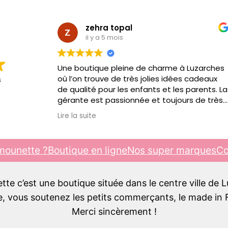
zehra topal
il y a 5 mois
Une boutique pleine de charme à Luzarches
où l’on trouve de très jolies idées cadeaux
s
de qualité pour les enfants et les parents. La
gérante est passionnée et toujours de très
bon conseil. C’est toujours un plaisir d’y
Lire la suite
passer, je recommande !!!
mounette ?
Boutique en ligne
Nos super marques
Co
e c’est une boutique située dans le centre ville de 
 vous soutenez les petits commerçants, le made in F
Merci sincèrement !