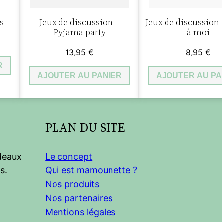
i
s
Jeux de discussion –
Jeux de discussion 
n
Pyjama party
à moi
o
13,95
€
8,95
€
s
R
e
AJOUTER AU PANIER
AJOUTER AU PA
n
b
o
i
PLAN DU SITE
s
,
adeaux
Le concept
F
s.
Qui est mamounette ?
r
Nos produits
u
Nos partenaires
i
Mentions légales
t