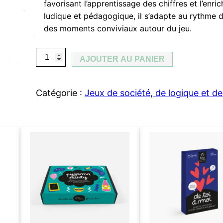
favorisant l’apprentissage des chiffres et l’enri
ludique et pédagogique, il s’adapte au rythme d
des moments conviviaux autour du jeu.
q
AJOUTER AU PANIER
u
a
Catégorie :
Jeux de société, de logique et de
n
t
i
t
é
d
e
D
o
m