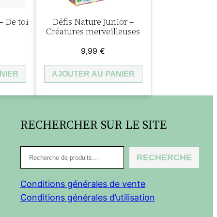
– De toi
Défis Nature Junior –
Créatures merveilleuses
9,99
€
NIER
AJOUTER AU PANIER
RECHERCHER SUR LE SITE
R
RECHERCHE
e
c
Conditions générales de vente
h
Conditions générales d’utilisation
e