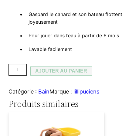
Gaspard le canard et son bateau flottent
joyeusement
Pour jouer dans l’eau à partir de 6 mois
Lavable facilement
q
AJOUTER AU PANIER
u
a
Catégorie :
Bain
Marque :
lillipuciens
n
Produits similaires
t
i
t
é
d