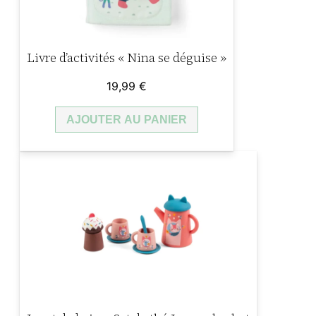
e
t
Livre d’activités « Nina se déguise »
s
o
19,99
€
n
b
AJOUTER AU PANIER
a
t
e
a
u
f
l
o
t
t