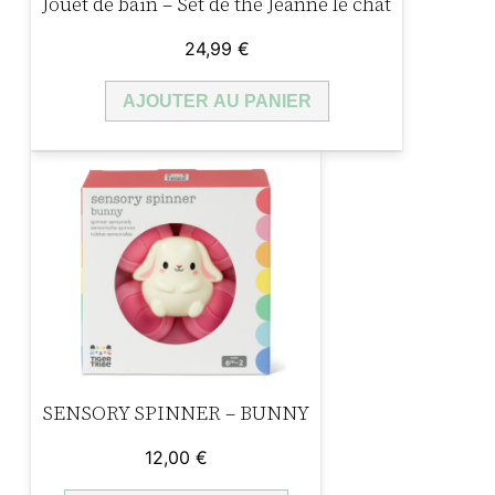
Jouet de bain – Set de thé Jeanne le chat
a
24,99
€
n
t
AJOUTER AU PANIER
SENSORY SPINNER – BUNNY
12,00
€