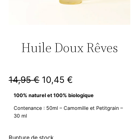
Huile Doux Rêves
L
L
14,95
€
10,45
€
e
e
100% naturel et 100% biologique
p
p
Contenance : 50ml – Camomille et Petitgrain –
30 ml
r
r
i
i
Rupture de stock