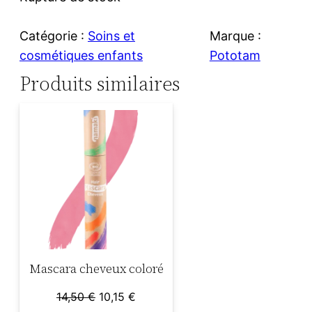
x
x
Catégorie :
Soins et
Marque :
i
a
cosmétiques enfants
Pototam
n
c
Produits similaires
i
t
t
u
i
e
a
l
l
e
é
s
Mascara cheveux coloré
t
t
Le
Le
14,50
€
10,15
€