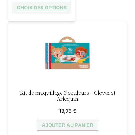
prix
prix
a
CHOIX DES OPTIONS
initial
actuel
était :
est :
i
:
14,50 €.
10,15 €.
t
1
0
:
,
1
4
4
5
Kit de maquillage 3 couleurs – Clown et
,
Arlequin
9
€
13,95
€
5
.
AJOUTER AU PANIER