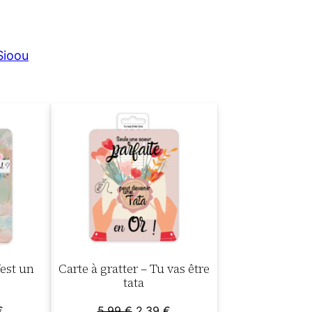
Sioou
’est un
Carte à gratter – Tu vas être
tata
Le
Le
Le
€
5,99
€
2,39
€