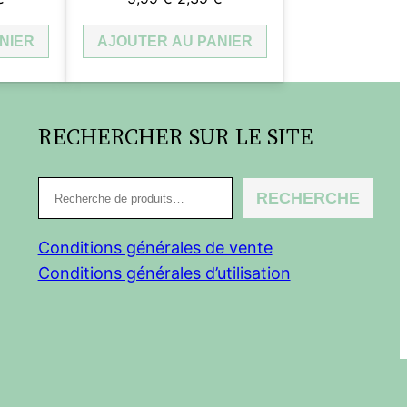
prix
prix
prix
NIER
actuel
AJOUTER AU PANIER
initial
actuel
est :
était :
est :
.
2,39 €.
5,99 €.
2,39 €.
RECHERCHER SUR LE SITE
R
RECHERCHE
e
c
Conditions générales de vente
h
Conditions générales d’utilisation
e
r
c
h
e