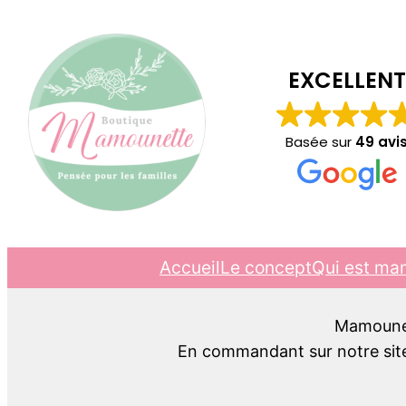
EXCELLENT
Basée sur
49 avi
Accueil
Le concept
Qui est ma
Mamounett
En commandant sur notre site,