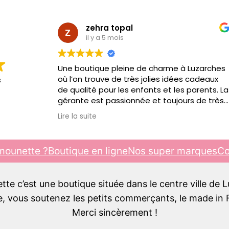
zehra topal
il y a 5 mois
Une boutique pleine de charme à Luzarches
où l’on trouve de très jolies idées cadeaux
s
de qualité pour les enfants et les parents. La
gérante est passionnée et toujours de très
bon conseil. C’est toujours un plaisir d’y
Lire la suite
passer, je recommande !!!
mounette ?
Boutique en ligne
Nos super marques
Co
e c’est une boutique située dans le centre ville de 
 vous soutenez les petits commerçants, le made in F
Merci sincèrement !