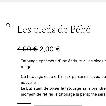
Les pieds de Bébé
L
L
4,00
€
2,00
€
e
e
Tatouage éphémère d’une écriture « Les pieds 
rouge.
p
p
Ce tatouage est à offrir aux personnes avec qu
r
r
nouvelle.
Le but étant de poser le tatouage sans prendr
i
i
moment de retirer le tatouage la personne sera
x
x