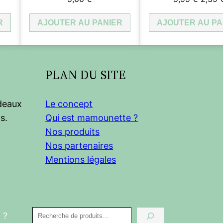
d
i
:
ix
prix
s
R
tuel
AJOUTER AU PANIER
AJOUTER AU PA
initial
t
2
d
t :
était :
e
,
,40 €.
5,99 €
B
:
0
é
PLAN DU SITE
b
4
0
é
adeaux
Le concept
,
s.
Qui est mamounette ?
Nos produits
0
€
Nos partenaires
0
.
Mentions légales
€
Recherche
 ?