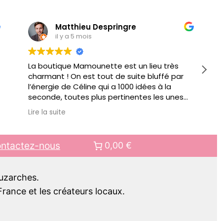
Matthieu Despringre
il y a 5 mois
La boutique Mamounette est un lieu très
charmant ! On est tout de suite bluffé par
l’énergie de Céline qui a 1000 idées à la
seconde, toutes plus pertinentes les unes
que les autres pour vous conseiller.
Lire la suite
Au delà de jouets éducatifs ou autre objets
pour faciliter votre quotidien de parents, il y
a des ateliers organisés régulièrement.
ntactez-nous
0,00 €
Bref bien + qu’une boutique, c’est aussi un
lieu de rencontre.. pour mes prochains
cadeaux pour enfant, c’est clair, ce sera
Luzarches.
chez Mamounette !!
rance et les créateurs locaux.