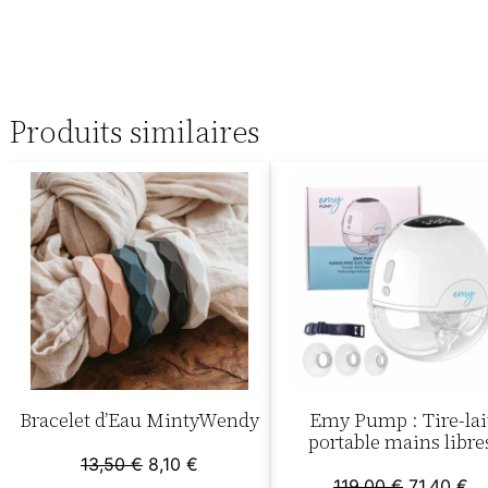
Produits similaires
Bracelet d’Eau MintyWendy
Emy Pump : Tire-lai
portable mains libre
Le
Le
13,50
€
8,10
€
Le
Le
119,00
€
71,40
€