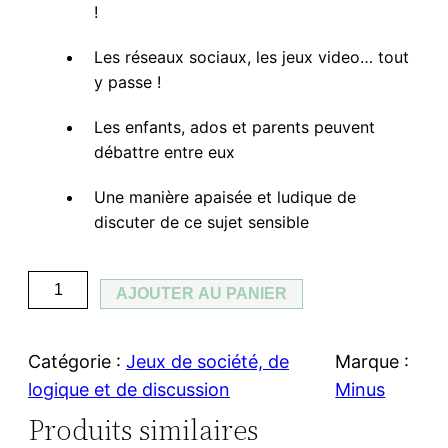
!
Les réseaux sociaux, les jeux video… tout
y passe !
Les enfants, ados et parents peuvent
débattre entre eux
Une manière apaisée et ludique de
discuter de ce sujet sensible
q
AJOUTER AU PANIER
u
a
Catégorie :
Jeux de société, de
Marque :
n
logique et de discussion
Minus
t
Produits similaires
i