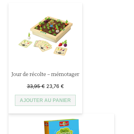
t
é
d
e
J
e
u
x
d
Jour de récolte – mémotager
e
d
Le
Le
33,95
€
23,76
€
i
prix
prix
AJOUTER AU PANIER
initial
actuel
s
était :
est :
c
33,95 €.
23,76 €.
u
s