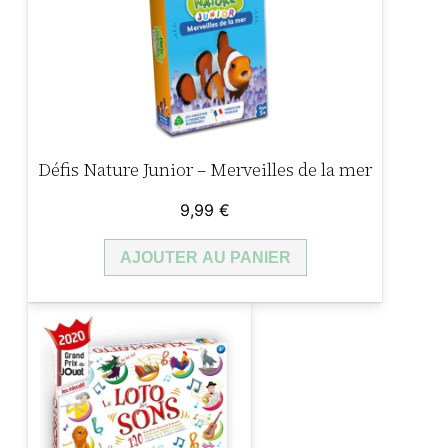
s
i
o
n
–
O
Défis Nature Junior – Merveilles de la mer
n
l
9,99
€
i
k
AJOUTER AU PANIER
e
o
u
p
a
s