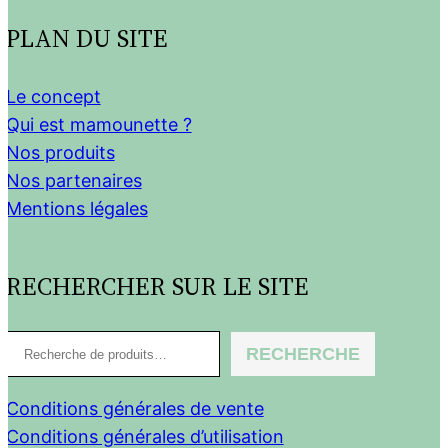
PLAN DU SITE
Le concept
Qui est mamounette ?
Nos produits
Nos partenaires
Mentions légales
RECHERCHER SUR LE SITE
R
RECHERCHE
e
c
Conditions générales de vente
h
Conditions générales d’utilisation