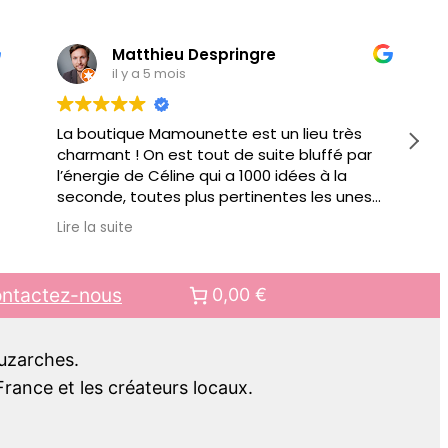
Matthieu Despringre
il y a 5 mois
La boutique Mamounette est un lieu très
charmant ! On est tout de suite bluffé par
l’énergie de Céline qui a 1000 idées à la
seconde, toutes plus pertinentes les unes
que les autres pour vous conseiller.
Lire la suite
Au delà de jouets éducatifs ou autre objets
pour faciliter votre quotidien de parents, il y
a des ateliers organisés régulièrement.
ntactez-nous
0,00 €
Bref bien + qu’une boutique, c’est aussi un
lieu de rencontre.. pour mes prochains
cadeaux pour enfant, c’est clair, ce sera
Luzarches.
chez Mamounette !!
rance et les créateurs locaux.