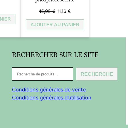
Le
Le
15,95
€
11,16
€
prix
prix
NIER
AJOUTER AU PANIER
initial
actuel
était :
est :
15,95 €.
11,16 €.
RECHERCHER SUR LE SITE
R
RECHERCHE
e
c
Conditions générales de vente
h
Conditions générales d’utilisation
e
r
c
h