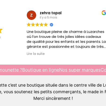
zehra topal
il y a 5 mois
Une boutique pleine de charme à Luzarches
où l’on trouve de très jolies idées cadeaux
s
de qualité pour les enfants et les parents. La
gérante est passionnée et toujours de très
bon conseil. C’est toujours un plaisir d’y
Lire la suite
passer, je recommande !!!
mounette ?
Boutique en ligne
Nos super marques
Co
e c’est une boutique située dans le centre ville de 
 vous soutenez les petits commerçants, le made in F
Merci sincèrement !