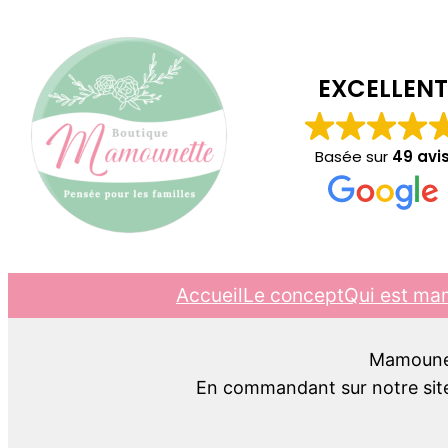
EXCELLENT
Basée sur
49 avi
Accueil
Le concept
Qui est ma
Mamounett
En commandant sur notre site,