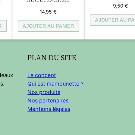
9,50
€
14,95
€
AJOUTER AU PA
R
AJOUTER AU PANIER
PLAN DU SITE
adeaux
Le concept
s.
Qui est mamounette ?
Nos produits
Nos partenaires
Mentions légales