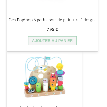
t
C
r
Les Popipop 6 petits pots de peinture à doigts
é
a
7,95
€
t
AJOUTER AU PANIER
i
f
–
S
c
r
a
t
c
h