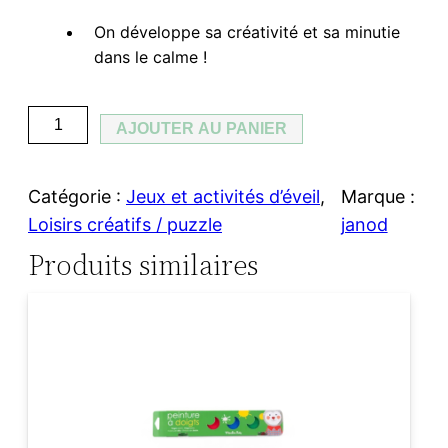
On développe sa créativité et sa minutie
dans le calme !
q
AJOUTER AU PANIER
u
a
Catégorie :
Jeux et activités d’éveil
, 
Marque :
n
Loisirs créatifs / puzzle
janod
t
Produits similaires
i
t
é
d
e
K
i