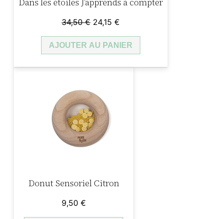
Dans les étoiles J’apprends à compter
A
r
Le
Le
34,50
€
24,15
€
t
prix
prix
L
AJOUTER AU PANIER
initial
actuel
i
était :
est :
34,50 €.
24,15 €.
c
o
r
n
e
s
Donut Sensoriel Citron
9,50
€