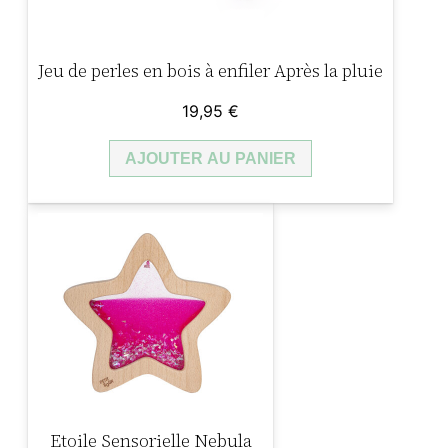
P
o
Jeu de perles en bois à enfiler Après la pluie
p
i
19,95
€
p
AJOUTER AU PANIER
o
p
6
p
e
t
i
t
s
p
Etoile Sensorielle Nebula
o