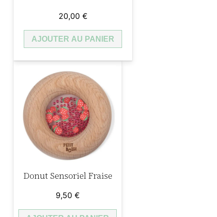
t
20,00
€
s
d
AJOUTER AU PANIER
e
p
e
i
n
t
u
r
e
à
Donut Sensoriel Fraise
d
9,50
€
o
i