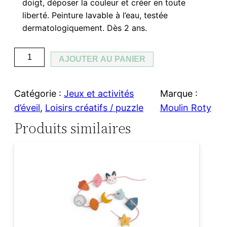
doigt, déposer la couleur et créer en toute
liberté. Peinture lavable à l’eau, testée
dermatologiquement. Dès 2 ans.
q
AJOUTER AU PANIER
u
a
Catégorie :
Jeux et activités
Marque :
n
d’éveil
, 
Loisirs créatifs / puzzle
Moulin Roty
t
Produits similaires
i
t
é
d
e
L
e
s