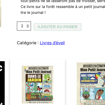
tout-petits ne se lasseront pas de froisser, serr
Ce livre sur la forêt ressemble à un petit journ
lire le journal !
q
AJOUTER AU PANIER
u
a
Catégorie :
Livres d’éveil
n
t
i
t
é
d
e
L
i
v