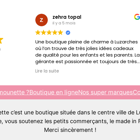
zehra topal
il y a 5 mois
Une boutique pleine de charme à Luzarches
où l’on trouve de très jolies idées cadeaux
s
de qualité pour les enfants et les parents. La
gérante est passionnée et toujours de très
bon conseil. C’est toujours un plaisir d’y
Lire la suite
passer, je recommande !!!
mounette ?
Boutique en ligne
Nos super marques
Co
e c’est une boutique située dans le centre ville de 
 vous soutenez les petits commerçants, le made in F
Merci sincèrement !