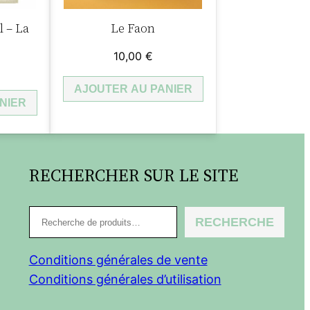
l – La
Le Faon
10,00
€
AJOUTER AU PANIER
NIER
RECHERCHER SUR LE SITE
R
RECHERCHE
e
c
Conditions générales de vente
h
Conditions générales d’utilisation
e