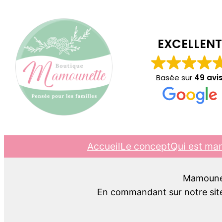
EXCELLENT
Basée sur
49 avi
Accueil
Le concept
Qui est ma
Mamounett
En commandant sur notre site,