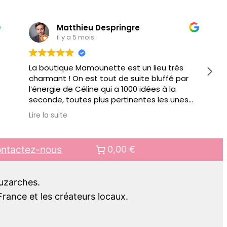
Matthieu Despringre
il y a 5 mois
La boutique Mamounette est un lieu très
charmant ! On est tout de suite bluffé par
l’énergie de Céline qui a 1000 idées à la
seconde, toutes plus pertinentes les unes
que les autres pour vous conseiller.
Lire la suite
Au delà de jouets éducatifs ou autre objets
pour faciliter votre quotidien de parents, il y
a des ateliers organisés régulièrement.
ntactez-nous
0,00 €
Bref bien + qu’une boutique, c’est aussi un
lieu de rencontre.. pour mes prochains
cadeaux pour enfant, c’est clair, ce sera
Luzarches.
chez Mamounette !!
rance et les créateurs locaux.