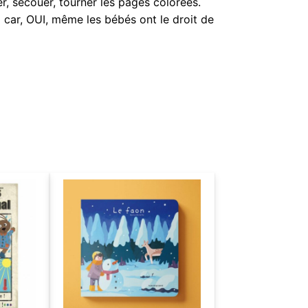
er, secouer, tourner les pages colorées.
al car, OUI, même les bébés ont le droit de