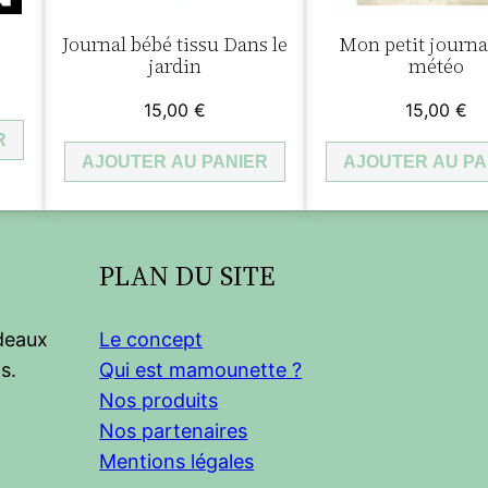
r
Journal bébé tissu Dans le
Mon petit journa
e
jardin
météo
b
15,00
€
15,00
€
é
R
b
AJOUTER AU PANIER
AJOUTER AU PA
é
e
n
t
PLAN DU SITE
i
s
adeaux
Le concept
s
s.
Qui est mamounette ?
u
Nos produits
D
Nos partenaires
A
Mentions légales
N