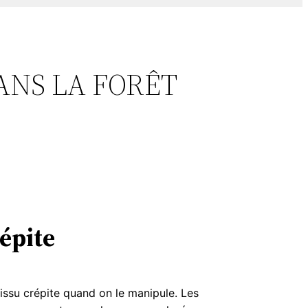
 DANS LA FORÊT
répite
tissu crépite quand on le manipule. Les