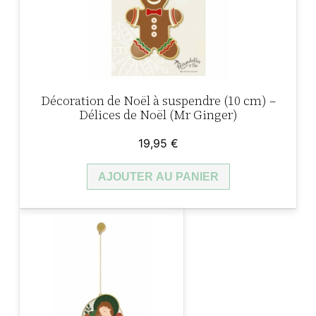
u
9
€
r
5
.
e
s
t
Décoration de Noël à suspendre (10 cm) –
€
p
Délices de Noël (Mr Ginger)
a
.
19,95
€
r
t
AJOUTER AU PANIER
o
u
t
(
a
m
i