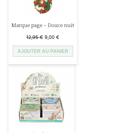
e
e
n
Marque page – Douce nuit
o
r
Le
Le
12,95
€
9,00
€
prix
prix
)
AJOUTER AU PANIER
initial
actuel
était :
est :
12,95 €.
9,00 €.