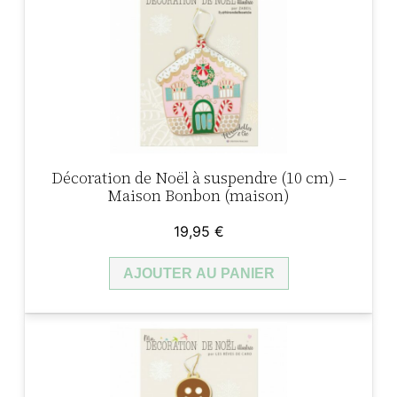
d
l
e
e
M
é
s
a
t
t
g
n
a
e
Décoration de Noël à suspendre (10 cm) –
i
:
t
Maison Bonbon (maison)
–
t
2
19,95
€
L
,
e
AJOUTER AU PANIER
b
:
9
o
n
5
8
h
,
e