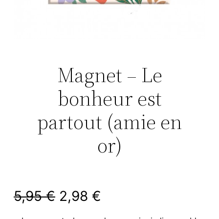
Magnet – Le
bonheur est
partout (amie en
or)
L
L
5,95
€
2,98
€
e
e