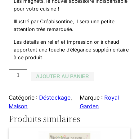
Les magnets, le nouvel accessoire indispensable
pour votre cuisine !
p
p
Illustré par Créabisontine, il sera une petite
r
r
attention très remarquée.
i
i
Les détails en relief et impression or à chaud
apportent une touche d’élégance supplémentaire
x
x
à ce produit.
i
a
q
AJOUTER AU PANIER
n
c
u
a
i
t
Catégorie :
Déstockage
, 
Marque :
Royal
n
t
u
Maison
Garden
t
Produits similaires
i
i
e
t
a
l
é