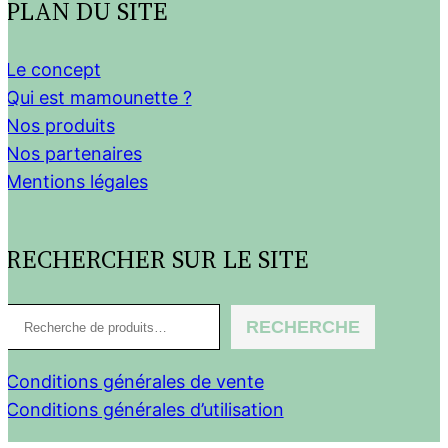
PLAN DU SITE
Le concept
Qui est mamounette ?
Nos produits
Nos partenaires
Mentions légales
RECHERCHER SUR LE SITE
R
RECHERCHE
e
c
Conditions générales de vente
h
Conditions générales d’utilisation
e