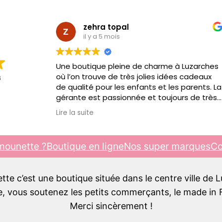
zehra topal
il y a 5 mois
Une boutique pleine de charme à Luzarches
où l’on trouve de très jolies idées cadeaux
s
de qualité pour les enfants et les parents. La
gérante est passionnée et toujours de très
bon conseil. C’est toujours un plaisir d’y
Lire la suite
passer, je recommande !!!
mounette ?
Boutique en ligne
Nos super marques
Co
e c’est une boutique située dans le centre ville de 
 vous soutenez les petits commerçants, le made in F
Merci sincèrement !