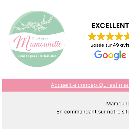
EXCELLENT
Basée sur
49 avi
Accueil
Le concept
Qui est ma
Mamounett
En commandant sur notre site,