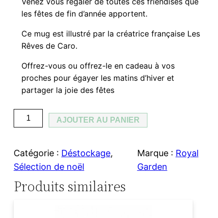
Venez vous régaler de toutes ces friendises que
les fêtes de fin d’année apportent.
p
p
Ce mug est illustré par la créatrice française Les
r
r
Rêves de Caro.
i
i
Offrez-vous ou offrez-le en cadeau à vos
proches pour égayer les matins d’hiver et
x
x
partager la joie des fêtes
i
a
q
AJOUTER AU PANIER
n
c
u
a
i
t
Catégorie :
Déstockage
, 
Marque :
Royal
n
t
u
Sélection de noël
Garden
t
Produits similaires
i
i
e
t
a
l
é