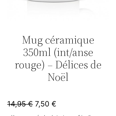
Mug céramique
350ml (int/anse
rouge) – Délices de
Noël
L
L
14,95
€
7,50
€
e
e