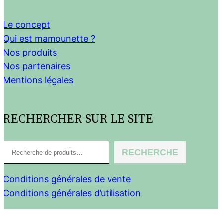
Le concept
Qui est mamounette ?
Nos produits
Nos partenaires
Mentions légales
RECHERCHER SUR LE SITE
R
RECHERCHE
e
c
Conditions générales de vente
h
Conditions générales d’utilisation
e
r