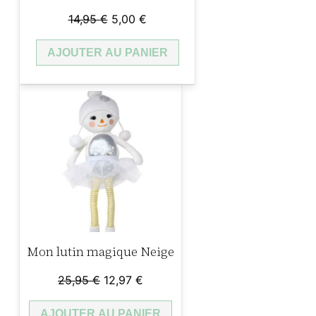
Le
Le
14,95
€
5,00
€
prix
prix
AJOUTER AU PANIER
initial
actuel
était :
est :
14,95 €.
5,00 €.
Mon lutin magique Neige
Le
Le
25,95
€
12,97
€
prix
prix
AJOUTER AU PANIER
initial
actuel