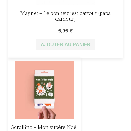
e
)
Magnet – Le bonheur est partout (papa
d’amour)
–
D
5,95
€
é
l
AJOUTER AU PANIER
i
c
e
s
d
e
N
o
ë
l
Scrollino – Mon supère Noël