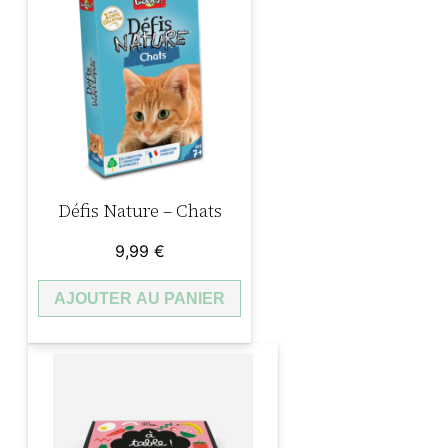
–
M
i
n
u
s
Défis Nature – Chats
9,99
€
AJOUTER AU PANIER