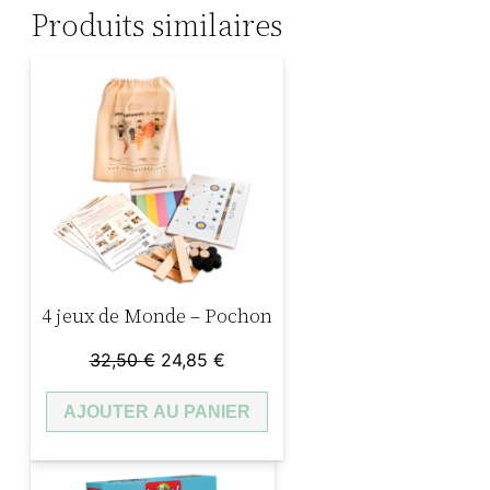
Produits similaires
i
t
é
d
e
P
I
N
G
P
4 jeux de Monde – Pochon
O
N
Le
Le
32,50
€
24,85
€
G
prix
prix
AJOUTER AU PANIER
initial
actuel
M
était :
est :
O
32,50 €.
24,85 €.
T