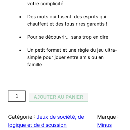
votre complicité
Des mots qui fusent, des esprits qui
chauffent et des fous rires garantis !
Pour se découvrir… sans trop en dire
Un petit format et une règle du jeu ultra-
simple pour jouer entre amis ou en
famille
q
AJOUTER AU PANIER
u
a
Catégorie :
Jeux de société, de
Marque :
n
logique et de discussion
Minus
t