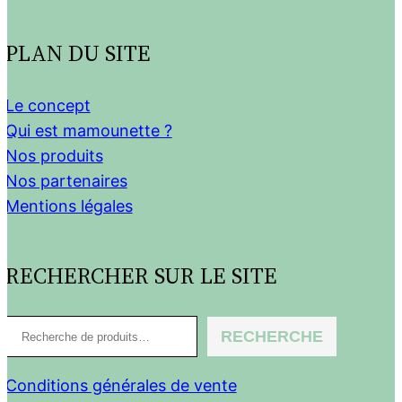
PLAN DU SITE
Le concept
Qui est mamounette ?
Nos produits
Nos partenaires
Mentions légales
RECHERCHER SUR LE SITE
R
RECHERCHE
e
c
Conditions générales de vente