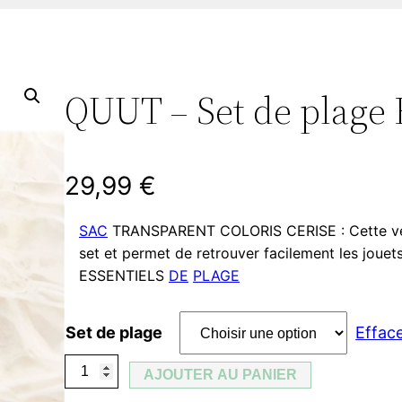
QUUT – Set de plage 
29,99
€
SAC
TRANSPARENT COLORIS CERISE : Cette vers
set et permet de retrouver facilement les jouet
ESSENTIELS
DE
PLAGE
Set de plage
Effac
q
AJOUTER AU PANIER
u