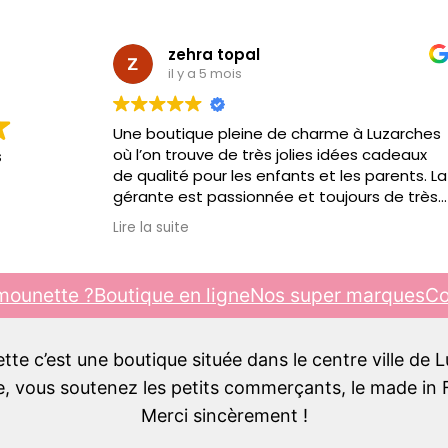
zehra topal
il y a 5 mois
Une boutique pleine de charme à Luzarches
où l’on trouve de très jolies idées cadeaux
s
de qualité pour les enfants et les parents. La
gérante est passionnée et toujours de très
bon conseil. C’est toujours un plaisir d’y
Lire la suite
passer, je recommande !!!
mounette ?
Boutique en ligne
Nos super marques
Co
e c’est une boutique située dans le centre ville de 
 vous soutenez les petits commerçants, le made in F
Merci sincèrement !