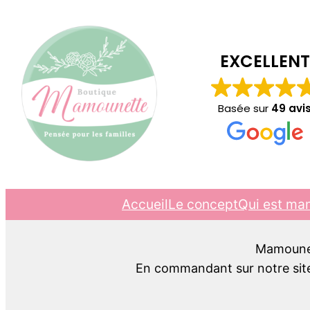
EXCELLENT
Basée sur
49 avi
Accueil
Le concept
Qui est ma
Mamounett
En commandant sur notre site,