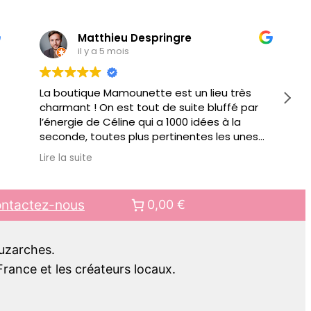
Matthieu Despringre
il y a 5 mois
La boutique Mamounette est un lieu très
charmant ! On est tout de suite bluffé par
l’énergie de Céline qui a 1000 idées à la
seconde, toutes plus pertinentes les unes
que les autres pour vous conseiller.
Lire la suite
Au delà de jouets éducatifs ou autre objets
pour faciliter votre quotidien de parents, il y
a des ateliers organisés régulièrement.
ntactez-nous
0,00 €
Bref bien + qu’une boutique, c’est aussi un
lieu de rencontre.. pour mes prochains
cadeaux pour enfant, c’est clair, ce sera
Luzarches.
chez Mamounette !!
rance et les créateurs locaux.