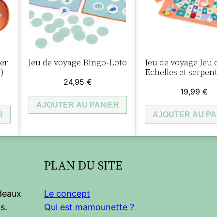
d
e
p
l
er
Jeu de voyage Bingo-Loto
Jeu de voyage Jeu d
a
+)
Echelles et serpen
g
24,95
€
e
19,99
€
R
AJOUTER AU PANIER
R
AJOUTER AU PA
o
u
g
e
PLAN DU SITE
c
e
adeaux
Le concept
r
s.
Qui est mamounette ?
i