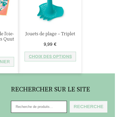
e l’oie-
Jouets de plage – Triplet
ts Quut
9,99
€
CHOIX DES OPTIONS
NIER
RECHERCHER SUR LE SITE
R
RECHERCHE
e