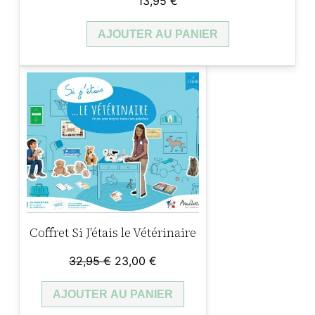
13,95
€
AJOUTER AU PANIER
Coffret Si J’étais le Vétérinaire
Le
Le
32,95
€
23,00
€
prix
prix
AJOUTER AU PANIER
initial
actuel
était :
est :