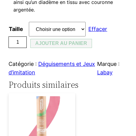
ainsi qu’un diadème en tissu avec couronne
argentée.
Taille
Effacer
q
AJOUTER AU PANIER
u
a
Catégorie :
Déguisements et Jeux
Marque :
n
d’imitation
Labay
t
Produits similaires
i
t
é
d
e
R
o