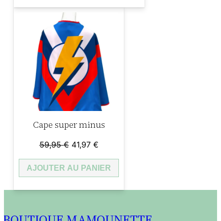
32,95 €.
23,00 €.
Cape super minus
Le
Le
59,95
€
41,97
€
prix
prix
AJOUTER AU PANIER
initial
actuel
était :
est :
59,95 €.
41,97 €.
BOUTIQUE MAMOUNETTE