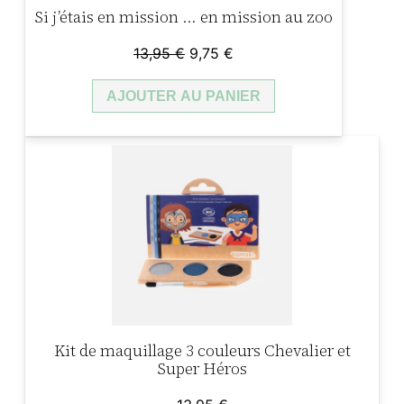
Si j’étais en mission … en mission au zoo
g
u
Le
Le
13,95
€
9,75
€
i
prix
prix
s
AJOUTER AU PANIER
initial
actuel
e
était :
est :
13,95 €.
9,75 €.
m
e
n
t
Kit de maquillage 3 couleurs Chevalier et
Super Héros