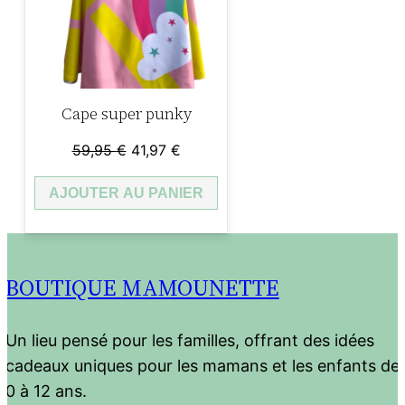
Cape super punky
Le
Le
59,95
€
41,97
€
prix
prix
AJOUTER AU PANIER
initial
actuel
était :
est :
59,95 €.
41,97 €.
BOUTIQUE MAMOUNETTE
Un lieu pensé pour les familles, offrant des idées
cadeaux uniques pour les mamans et les enfants de
0 à 12 ans.