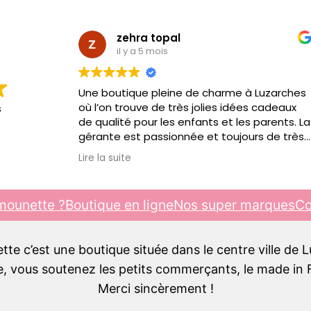
zehra topal
il y a 5 mois
Une boutique pleine de charme à Luzarches
où l’on trouve de très jolies idées cadeaux
s
de qualité pour les enfants et les parents. La
gérante est passionnée et toujours de très
bon conseil. C’est toujours un plaisir d’y
Lire la suite
passer, je recommande !!!
mounette ?
Boutique en ligne
Nos super marques
Co
e c’est une boutique située dans le centre ville de 
 vous soutenez les petits commerçants, le made in F
Merci sincèrement !