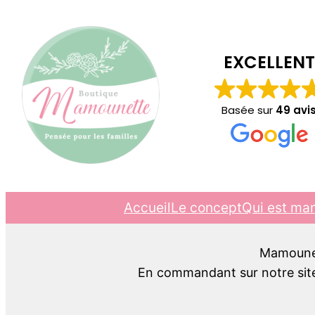
EXCELLENT
Basée sur
49 avi
Accueil
Le concept
Qui est ma
Mamounett
En commandant sur notre site,