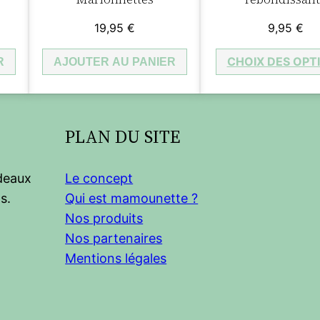
19,95
€
9,95
€
CHOIX DES OPT
R
AJOUTER AU PANIER
PLAN DU SITE
adeaux
Le concept
s.
Qui est mamounette ?
Nos produits
Nos partenaires
Mentions légales