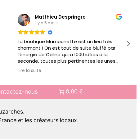
Matthieu Despringre
il y a 5 mois
La boutique Mamounette est un lieu très
charmant ! On est tout de suite bluffé par
l’énergie de Céline qui a 1000 idées à la
seconde, toutes plus pertinentes les unes
que les autres pour vous conseiller.
Lire la suite
Au delà de jouets éducatifs ou autre objets
pour faciliter votre quotidien de parents, il y
a des ateliers organisés régulièrement.
ntactez-nous
0,00 €
Bref bien + qu’une boutique, c’est aussi un
lieu de rencontre.. pour mes prochains
cadeaux pour enfant, c’est clair, ce sera
Luzarches.
chez Mamounette !!
rance et les créateurs locaux.