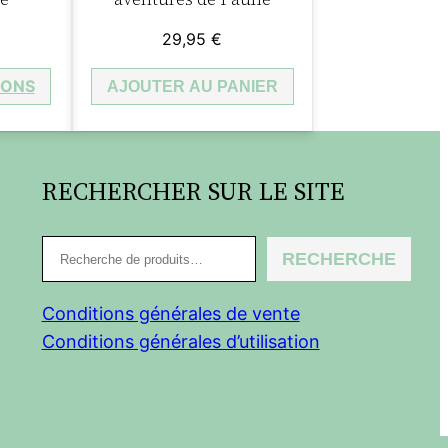
29,95
€
IONS
AJOUTER AU PANIER
RECHERCHER SUR LE SITE
R
RECHERCHE
e
c
Conditions générales de vente
h
Conditions générales d’utilisation
e
r
c
h