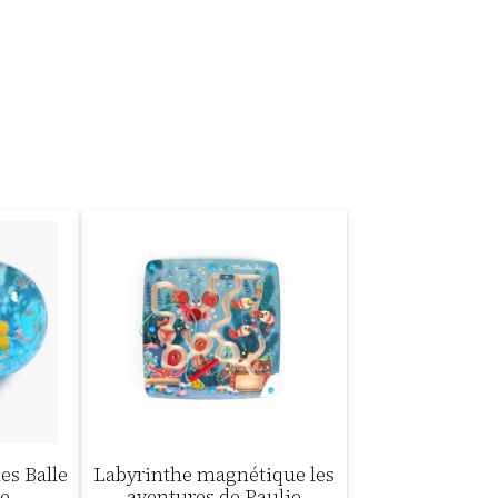
es Balle
Labyrinthe magnétique les
te
aventures de Paulie