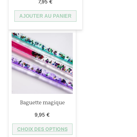
7,95
€
t
i
AJOUTER AU PANIER
t
e
é
c
o
l
e
d
e
d
Baguette magique
a
9,95
€
n
s
CHOIX DES OPTIONS
e