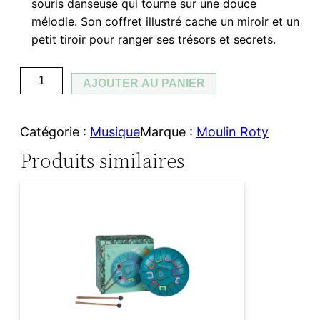
souris danseuse qui tourne sur une douce
mélodie. Son coffret illustré cache un miroir et un
petit tiroir pour ranger ses trésors et secrets.
q
AJOUTER AU PANIER
u
a
Catégorie :
Musique
Marque :
Moulin Roty
n
Produits similaires
t
i
t
é
d
e
L
a
b