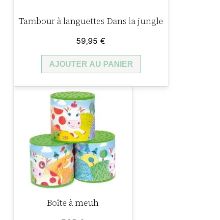
o
Tambour à languettes Dans la jungle
î
t
59,95
€
e
AJOUTER AU PANIER
à
m
u
s
i
q
u
e
L
a
Boîte à meuh
p
e