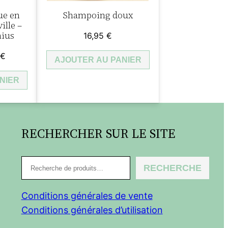
ue en
Shampoing doux
ille –
nius
16,95
€
Le
€
AJOUTER AU PANIER
prix
NIER
actuel
est :
€.
10,50 €.
RECHERCHER SUR LE SITE
R
RECHERCHE
e
c
Conditions générales de vente
h
Conditions générales d’utilisation
e