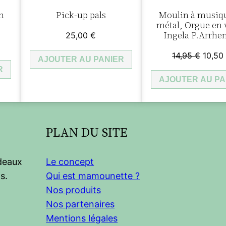
e
n
Pick-up pals
Moulin à musiq
d
métal, Orgue en v
e
Ingela P.Arrhe
25,00
€
b
Le
14,95
€
10,50
a
AJOUTER AU PANIER
prix
R
i
AJOUTER AU PA
initial
n
était :
T
14,95 
i
PLAN DU SITE
g
e
r
adeaux
Le concept
T
s.
Qui est mamounette ?
r
Nos produits
i
Nos partenaires
b
Mentions légales