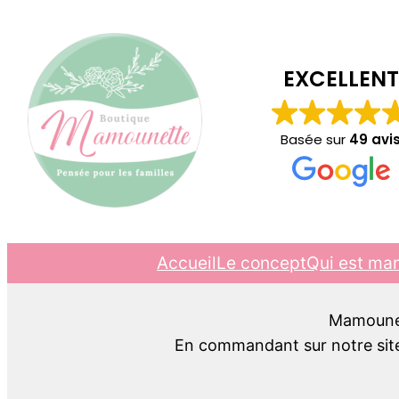
EXCELLENT
Basée sur
49 avi
Accueil
Le concept
Qui est ma
Mamounett
En commandant sur notre site,