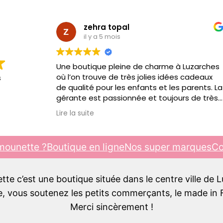
zehra topal
il y a 5 mois
Une boutique pleine de charme à Luzarches
où l’on trouve de très jolies idées cadeaux
s
de qualité pour les enfants et les parents. La
gérante est passionnée et toujours de très
bon conseil. C’est toujours un plaisir d’y
Lire la suite
passer, je recommande !!!
mounette ?
Boutique en ligne
Nos super marques
Co
e c’est une boutique située dans le centre ville de 
 vous soutenez les petits commerçants, le made in F
Merci sincèrement !