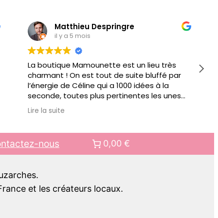
Matthieu Despringre
il y a 5 mois
La boutique Mamounette est un lieu très
charmant ! On est tout de suite bluffé par
l’énergie de Céline qui a 1000 idées à la
seconde, toutes plus pertinentes les unes
que les autres pour vous conseiller.
Lire la suite
Au delà de jouets éducatifs ou autre objets
pour faciliter votre quotidien de parents, il y
a des ateliers organisés régulièrement.
ntactez-nous
0,00 €
Bref bien + qu’une boutique, c’est aussi un
lieu de rencontre.. pour mes prochains
cadeaux pour enfant, c’est clair, ce sera
Luzarches.
chez Mamounette !!
rance et les créateurs locaux.