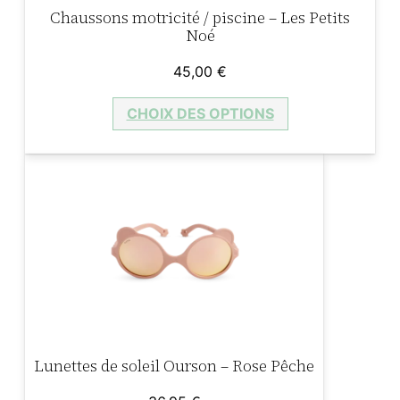
Chaussons motricité / piscine – Les Petits
o
Noé
n
–
45,00
€
L
CHOIX DES OPTIONS
i
l
a
s
Lunettes de soleil Ourson – Rose Pêche