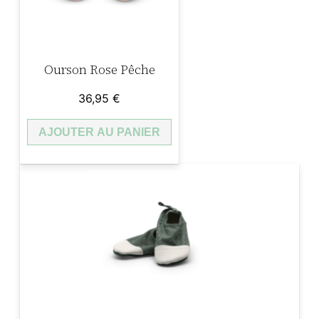
n
e
t
Ourson Rose Pêche
t
e
36,95
€
s
AJOUTER AU PANIER
d
e
s
o
l
e
i
l
L
i