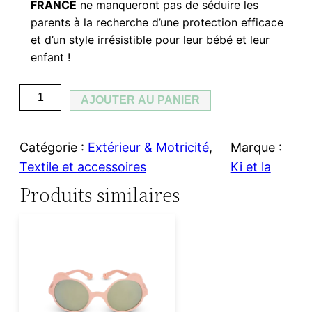
FRANCE
ne manqueront pas de séduire les
parents à la recherche d’une protection efficace
et d’un style irrésistible pour leur bébé et leur
enfant !
q
AJOUTER AU PANIER
u
a
Catégorie :
Extérieur & Motricité
, 
Marque :
n
Textile et accessoires
Ki et la
t
Produits similaires
i
t
é
d
e
L
u