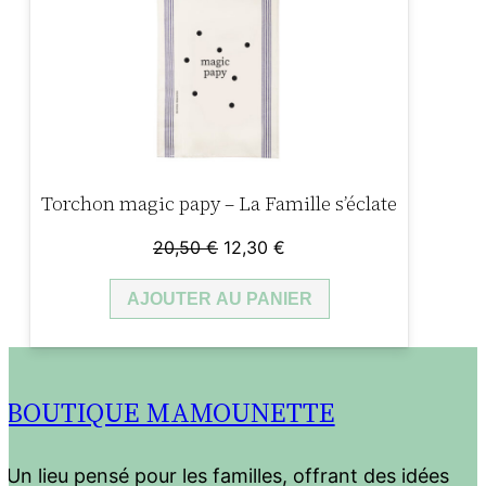
Torchon magic papy – La Famille s’éclate
Le
Le
20,50
€
12,30
€
prix
prix
AJOUTER AU PANIER
initial
actuel
était :
est :
20,50 €.
12,30 €.
BOUTIQUE MAMOUNETTE
Un lieu pensé pour les familles, offrant des idées