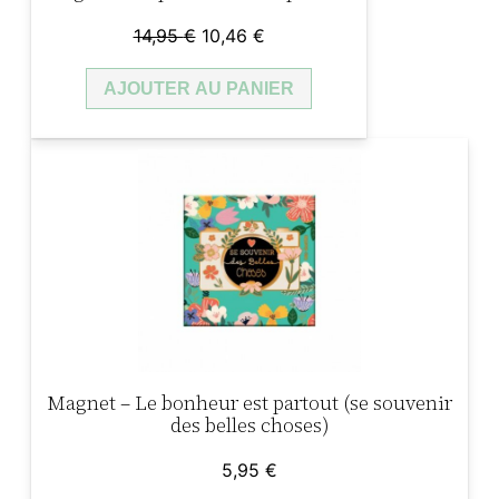
Le
Le
14,95
€
10,46
€
prix
prix
AJOUTER AU PANIER
initial
actuel
était :
est :
14,95 €.
10,46 €.
Magnet – Le bonheur est partout (se souvenir
des belles choses)
5,95
€