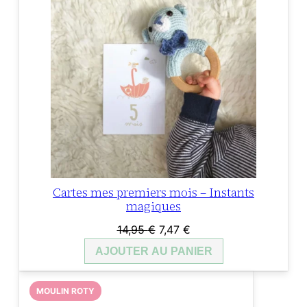
Cartes mes premiers mois – Instants
magiques
Le
Le
14,95
€
7,47
€
prix
prix
AJOUTER AU PANIER
initial
actuel
était :
est :
MOULIN ROTY
14,95 €.
7,47 €.