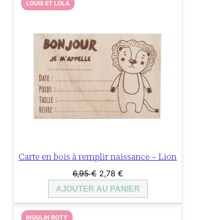
LOUIS ET LOLA
Carte en bois à remplir naissance – Lion
Le
Le
6,95
€
2,78
€
prix
prix
AJOUTER AU PANIER
initial
actuel
était :
est :
MOULIN ROTY