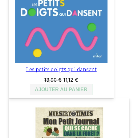
Les petits doigts qui dansent
Le
Le
13,90
€
11,12
€
prix
prix
AJOUTER AU PANIER
initial
actuel
était :
est :
13,90 €.
11,12 €.