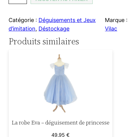
u
t
t
a
a
Catégorie :
Déguisements et Jeux
Marque :
n
d’imitation
, 
Déstockage
Vilac
t
i
:
Produits similaires
i
t
1
t
é
7
d
:
,
e
A
2
4
t
e
4
6
l
,
i
La robe Eva – déguisement de princesse
e
9
€
r
49,95
€