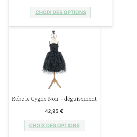
5
.
t
CHOIX DES OPTIONS
a
r
€
t
e
.
a
u
x
f
r
u
Robe le Cygne Noir – déguisement
i
t
42,95
€
s
–
CHOIX DES OPTIONS
V