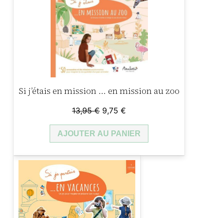
Si j’étais en mission … en mission au zoo
Le
Le
13,95
€
9,75
€
prix
prix
AJOUTER AU PANIER
initial
actuel
était :
est :
13,95 €.
9,75 €.