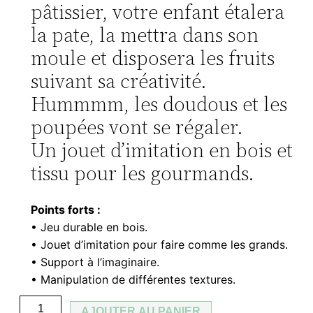
pâtissier, votre enfant étalera
i
i
la pate, la mettra dans son
x
x
moule et disposera les fruits
suivant sa créativité.
i
a
Hummmm, les doudous et les
n
c
poupées vont se régaler.
i
t
Un jouet d’imitation en bois et
tissu pour les gourmands.
t
u
i
e
Points forts :
• Jeu durable en bois.
a
l
• Jouet d’imitation pour faire comme les grands.
• Support à l’imaginaire.
l
e
• Manipulation de différentes textures.
é
s
q
AJOUTER AU PANIER