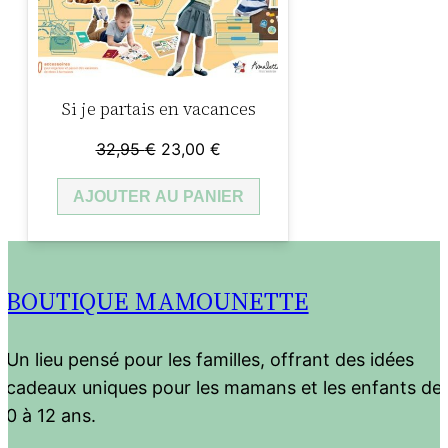
Si je partais en vacances
Le
Le
32,95
€
23,00
€
prix
prix
AJOUTER AU PANIER
initial
actuel
était :
est :
32,95 €.
23,00 €.
BOUTIQUE MAMOUNETTE
Un lieu pensé pour les familles, offrant des idées
cadeaux uniques pour les mamans et les enfants de
0 à 12 ans.