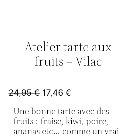
Atelier tarte aux
fruits – Vilac
L
L
24,95
€
17,46
€
e
e
Une bonne tarte avec des
p
p
fruits : fraise, kiwi, poire,
ananas etc… comme un vrai
r
r