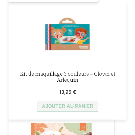
i
l
a
c
Kit de maquillage 3 couleurs – Clown et
Arlequin
13,95
€
AJOUTER AU PANIER