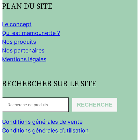
PLAN DU SITE
Le concept
Qui est mamounette ?
Nos produits
Nos partenaires
Mentions légales
RECHERCHER SUR LE SITE
R
RECHERCHE
e
c
Conditions générales de vente
h
Conditions générales d’utilisation
e