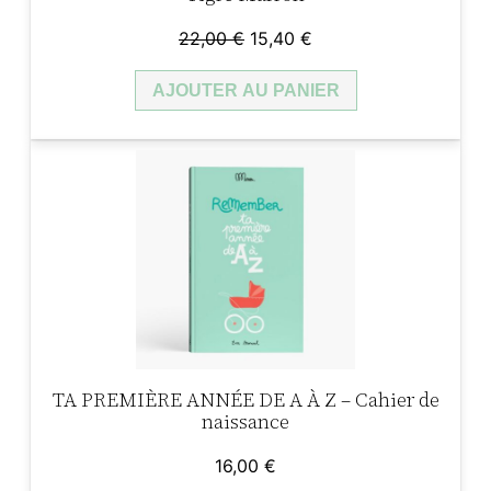
Le
Le
22,00
€
15,40
€
prix
prix
AJOUTER AU PANIER
initial
actuel
était :
est :
22,00 €.
15,40 €.
TA PREMIÈRE ANNÉE DE A À Z – Cahier de
naissance
16,00
€