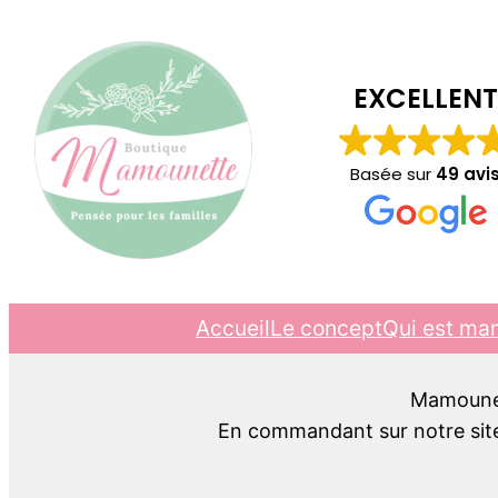
EXCELLENT
Basée sur
49 avi
Accueil
Le concept
Qui est ma
Mamounett
En commandant sur notre site,