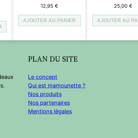
12,95
€
25,00
€
x
AJOUTER AU PANIER
AJOUTER AU PA
R
uel
 :
86 €.
PLAN DU SITE
adeaux
Le concept
s.
Qui est mamounette ?
Nos produits
Nos partenaires
Mentions légales