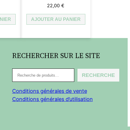
22,00
€
NIER
AJOUTER AU PANIER
RECHERCHER SUR LE SITE
R
RECHERCHE
e
c
Conditions générales de vente
h
Conditions générales d’utilisation
e
r
c
h