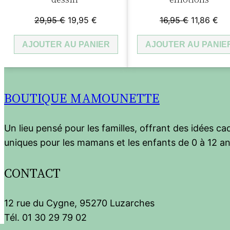
Le
Le
Le
Le
29,95
€
19,95
€
16,95
€
11,86
€
prix
prix
prix
pri
AJOUTER AU PANIER
initial
actuel
AJOUTER AU PANIE
initial
act
était :
est :
était :
est
29,95 €.
19,95 €.
16,95 €.
11,
BOUTIQUE MAMOUNETTE
Un lieu pensé pour les familles, offrant des idées c
uniques pour les mamans et les enfants de 0 à 12 an
CONTACT
12 rue du Cygne, 95270 Luzarches
Tél. 01 30 29 79 02