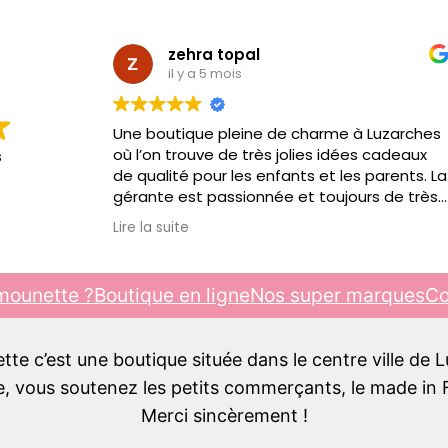
zehra topal
il y a 5 mois
Une boutique pleine de charme à Luzarches
où l’on trouve de très jolies idées cadeaux
s
de qualité pour les enfants et les parents. La
gérante est passionnée et toujours de très
bon conseil. C’est toujours un plaisir d’y
Lire la suite
passer, je recommande !!!
mounette ?
Boutique en ligne
Nos super marques
Co
e c’est une boutique située dans le centre ville de 
 vous soutenez les petits commerçants, le made in F
Merci sincèrement !