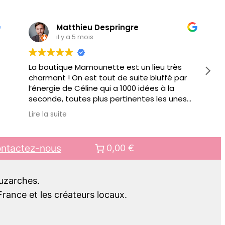
Matthieu Despringre
il y a 5 mois
La boutique Mamounette est un lieu très
charmant ! On est tout de suite bluffé par
l’énergie de Céline qui a 1000 idées à la
seconde, toutes plus pertinentes les unes
que les autres pour vous conseiller.
Lire la suite
Au delà de jouets éducatifs ou autre objets
pour faciliter votre quotidien de parents, il y
a des ateliers organisés régulièrement.
ntactez-nous
0,00 €
Bref bien + qu’une boutique, c’est aussi un
lieu de rencontre.. pour mes prochains
cadeaux pour enfant, c’est clair, ce sera
Luzarches.
chez Mamounette !!
rance et les créateurs locaux.