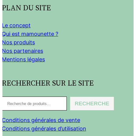
PLAN DU SITE
Le concept
Qui est mamounette ?
Nos produits
Nos partenaires
Mentions légales
RECHERCHER SUR LE SITE
R
RECHERCHE
e
c
Conditions générales de vente
h
Conditions générales d’utilisation
e