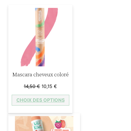
Mascara cheveux coloré
Le
Le
14,50
€
10,15
€
prix
prix
CHOIX DES OPTIONS
initial
actuel
était :
est :
14,50 €.
10,15 €.