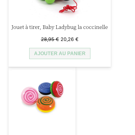
Jouet à tirer, Baby Ladybug la coccinelle
Le
Le
28,95
€
20,26
€
prix
prix
AJOUTER AU PANIER
initial
actuel
était :
est :
28,95 €.
20,26 €.