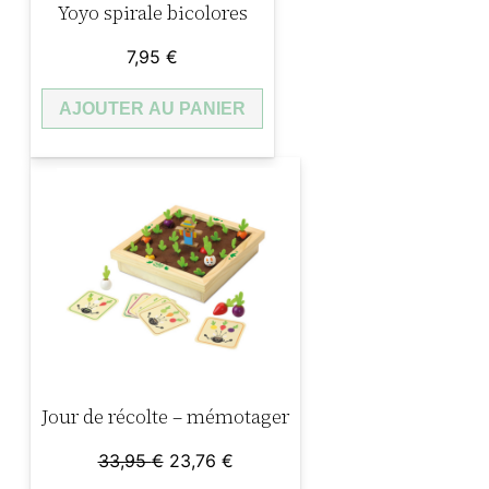
Yoyo spirale bicolores
7,95
€
AJOUTER AU PANIER
Jour de récolte – mémotager
Le
Le
33,95
€
23,76
€
prix
prix