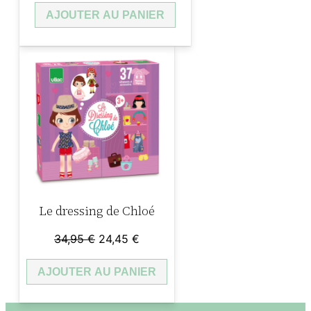
AJOUTER AU PANIER
initial
actuel
était :
est :
33,95 €.
23,76 €.
Le dressing de Chloé
Le
Le
34,95
€
24,45
€
prix
prix
AJOUTER AU PANIER
initial
actuel
était :
est :
34,95 €.
24,45 €.