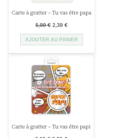
Carte à gratter – Tu vas être papa
Le
Le
5,99
€
2,39
€
prix
prix
AJOUTER AU PANIER
initial
actuel
était :
est :
5,99 €.
2,39 €.
Carte à gratter – Tu vas être papi