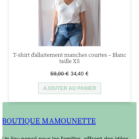
T-shirt d’allaitement manches courtes – Blanc
taille XS
Le
Le
59,00
€
34,40
€
prix
prix
AJOUTER AU PANIER
initial
actuel
était :
est :
59,00 €.
34,40 €.
BOUTIQUE MAMOUNETTE
Un lieu pensé pour les familles, offrant des idées