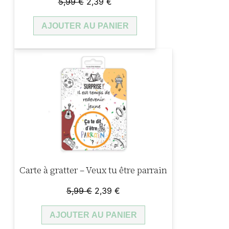
Le
Le
5,99
€
2,39
€
prix
prix
AJOUTER AU PANIER
initial
actuel
était :
est :
5,99 €.
2,39 €.
Carte à gratter – Veux tu être parrain
Le
Le
5,99
€
2,39
€
prix
prix
AJOUTER AU PANIER
initial
actuel
était :
est :