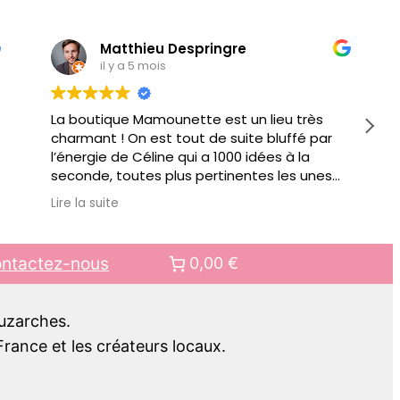
Matthieu Despringre
il y a 5 mois
La boutique Mamounette est un lieu très
charmant ! On est tout de suite bluffé par
l’énergie de Céline qui a 1000 idées à la
seconde, toutes plus pertinentes les unes
que les autres pour vous conseiller.
Lire la suite
Au delà de jouets éducatifs ou autre objets
pour faciliter votre quotidien de parents, il y
a des ateliers organisés régulièrement.
ntactez-nous
0,00 €
Bref bien + qu’une boutique, c’est aussi un
lieu de rencontre.. pour mes prochains
cadeaux pour enfant, c’est clair, ce sera
Luzarches.
chez Mamounette !!
rance et les créateurs locaux.