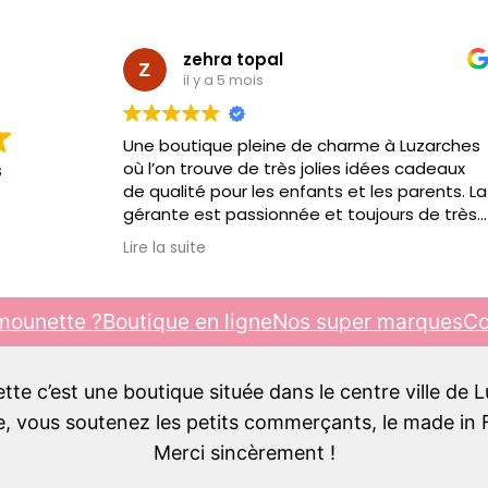
zehra topal
il y a 5 mois
Une boutique pleine de charme à Luzarches
où l’on trouve de très jolies idées cadeaux
s
de qualité pour les enfants et les parents. La
gérante est passionnée et toujours de très
bon conseil. C’est toujours un plaisir d’y
Lire la suite
passer, je recommande !!!
mounette ?
Boutique en ligne
Nos super marques
Co
e c’est une boutique située dans le centre ville de 
 vous soutenez les petits commerçants, le made in F
Merci sincèrement !