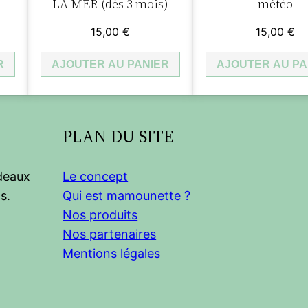
LA MER (dès 3 mois)
météo
15,00
€
15,00
€
R
AJOUTER AU PANIER
AJOUTER AU PA
PLAN DU SITE
adeaux
Le concept
s.
Qui est mamounette ?
Nos produits
Nos partenaires
Mentions légales