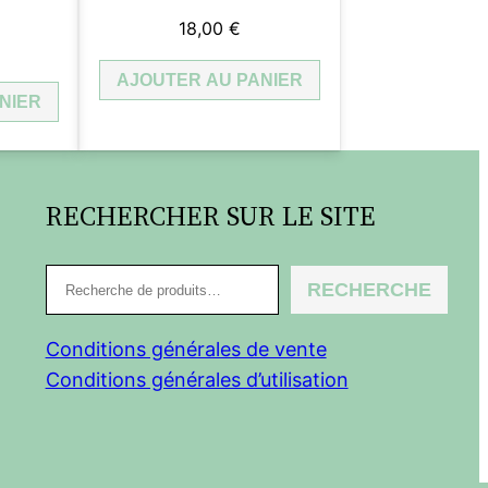
18,00
€
AJOUTER AU PANIER
NIER
RECHERCHER SUR LE SITE
R
RECHERCHE
e
c
Conditions générales de vente
h
Conditions générales d’utilisation
e
r
c