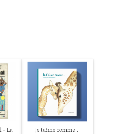
l – La
Je t’aime comme…