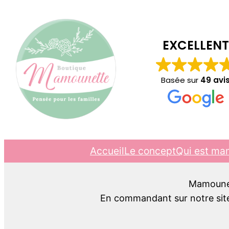
EXCELLENT
Basée sur
49 avi
Accueil
Le concept
Qui est ma
Mamounett
En commandant sur notre site,