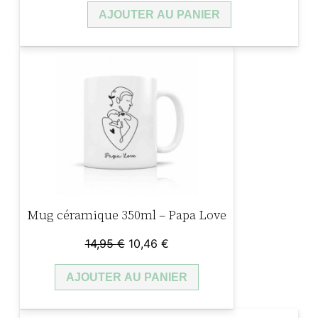
AJOUTER AU PANIER
Mug céramique 350ml – Papa Love
Le
Le
14,95
€
10,46
€
prix
prix
AJOUTER AU PANIER
initial
actuel
était :
est :
14,95 €.
10,46 €.