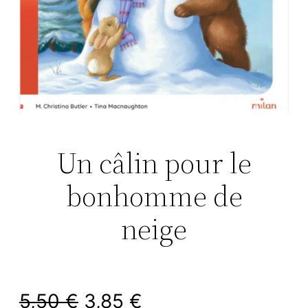
Un câlin pour le
bonhomme de
neige
L
L
5,50
€
3,85
€