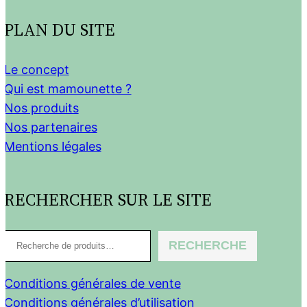
PLAN DU SITE
Le concept
Qui est mamounette ?
Nos produits
Nos partenaires
Mentions légales
RECHERCHER SUR LE SITE
R
RECHERCHE
e
c
Conditions générales de vente
h
Conditions générales d’utilisation