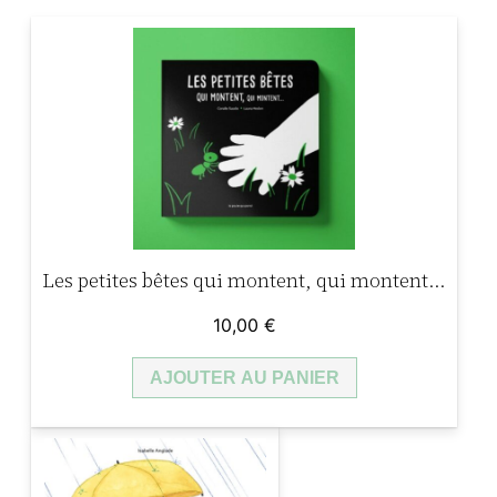
a
l
l
e
é
s
t
t
a
i
:
Les petites bêtes qui montent, qui montent…
t
3
10,00
€
,
AJOUTER AU PANIER
:
8
5
5