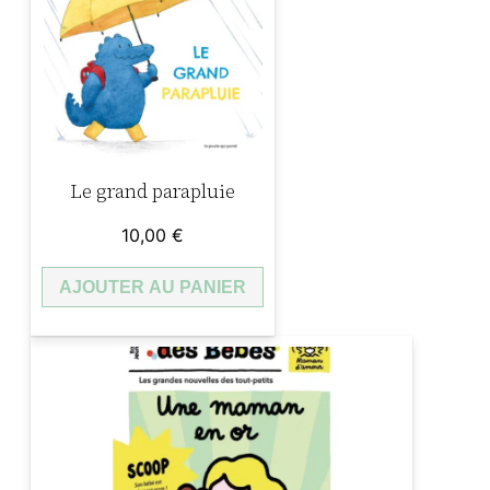
,
5
€
0
.
Le grand parapluie
€
10,00
€
.
AJOUTER AU PANIER