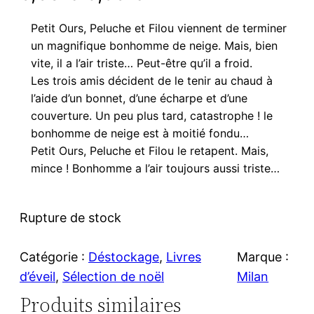
e
e
Petit Ours, Peluche et Filou viennent de terminer
un magnifique bonhomme de neige. Mais, bien
p
p
vite, il a l’air triste… Peut-être qu’il a froid.
r
r
Les trois amis décident de le tenir au chaud à
l’aide d’un bonnet, d’une écharpe et d’une
i
i
couverture. Un peu plus tard, catastrophe ! le
bonhomme de neige est à moitié fondu…
x
x
Petit Ours, Peluche et Filou le retapent. Mais,
mince ! Bonhomme a l’air toujours aussi triste…
i
a
n
c
Rupture de stock
i
t
Catégorie :
Déstockage
, 
Livres
Marque :
t
u
d’éveil
, 
Sélection de noël
Milan
i
e
Produits similaires